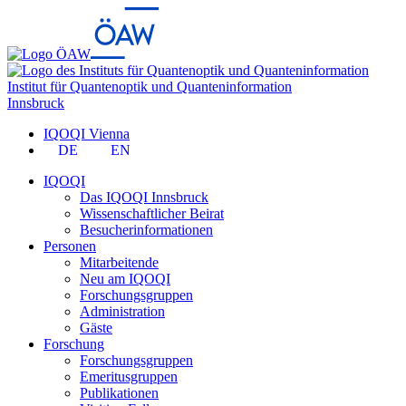
Institut für Quantenoptik und Quanteninformation
Innsbruck
IQOQI Vienna
DE
EN
IQOQI
Das IQOQI Innsbruck
Wissenschaftlicher Beirat
Besucherinformationen
Personen
Mitarbeitende
Neu am IQOQI
Forschungsgruppen
Administration
Gäste
Forschung
Forschungsgruppen
Emeritusgruppen
Publikationen