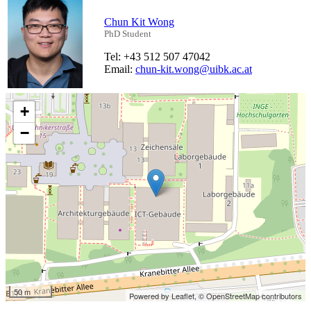
Chun Kit Wong
PhD Student
Tel: +43 512 507 47042
Email:
chun-kit.wong@uibk.ac.at
+
−
50 m
Powered by Leaflet,
© OpenStreetMap contributors