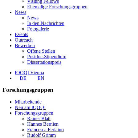
Visiting Fellows
Ehemalige Forschungsgruppen
News
News
In den Nachrichten
Fotogalerie
Events
Outreach
Bewerben
Offene Stellen
Postdoc-Stipendium
Dissertationspreis
IQOQI Vienna
DE
EN
Forschungsgruppen
Mitarbeitende
Neu am IQOQI
Forschungsgruppen
Rainer Blatt
Hannes Bernien
Francesca Ferlaino
Rudolf Grimm