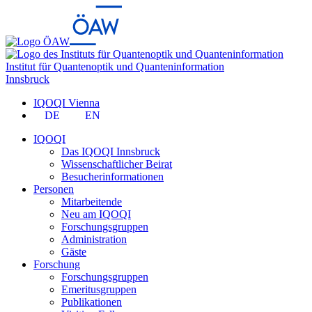
Institut für Quantenoptik und Quanteninformation
Innsbruck
IQOQI Vienna
DE
EN
IQOQI
Das IQOQI Innsbruck
Wissenschaftlicher Beirat
Besucherinformationen
Personen
Mitarbeitende
Neu am IQOQI
Forschungsgruppen
Administration
Gäste
Forschung
Forschungsgruppen
Emeritusgruppen
Publikationen