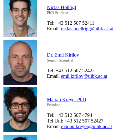
Niclas Höllrigl
PhD Student
Tel: +43 512 507 52411
Email:
niclas.hoellrigl@uibk.ac.at
Dr. Emil Kirilov
Senior Scientist
Tel: +43 512 507 52422
Email:
emil.kirilov@uibk.ac.at
Marian Kreyer PhD
Postdoc
Tel: +43 512 507 4794
Tel Uni: +43 512 507 52427
Email:
marian.kreyer@uibk.ac.at