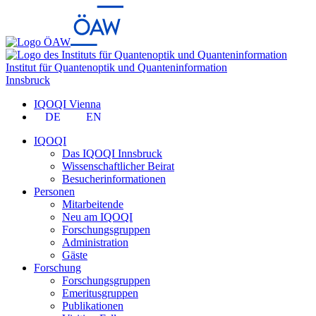
Institut für Quantenoptik und Quanteninformation
Innsbruck
IQOQI Vienna
DE
EN
IQOQI
Das IQOQI Innsbruck
Wissenschaftlicher Beirat
Besucherinformationen
Personen
Mitarbeitende
Neu am IQOQI
Forschungsgruppen
Administration
Gäste
Forschung
Forschungsgruppen
Emeritusgruppen
Publikationen