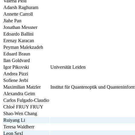
Valeria Pioli
Adarsh Raghuram
Annette Carroll
Jiahe Pan
Jonathan Messner
Edoardo Ballini
Erenay Karacan
Peyman Malekzadeh
Eduard Braun
Ilan Goldvard
Igor Pikovski
Universität Leiden
Andrea Pizzi
Sofiene Jerbi
Maximilian Matzler
Institut für Quantenoptik und Quanteninfor
Alexandra Geim
Carlos Fulgado-Claudio
Chloé FRUY FRUY
Shao-Wen Chang
Ruiyang Li
Teresa Waldherr
Leon Sexl