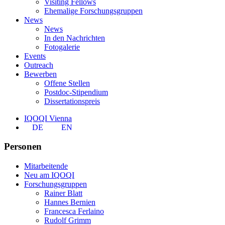
Visiting Fellows
Ehemalige Forschungsgruppen
News
News
In den Nachrichten
Fotogalerie
Events
Outreach
Bewerben
Offene Stellen
Postdoc-Stipendium
Dissertationspreis
IQOQI Vienna
DE
EN
Personen
Mitarbeitende
Neu am IQOQI
Forschungsgruppen
Rainer Blatt
Hannes Bernien
Francesca Ferlaino
Rudolf Grimm