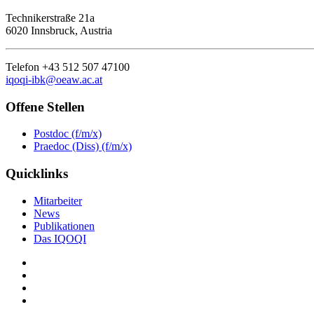
Technikerstraße 21a
6020 Innsbruck, Austria
Telefon +43 512 507 47100
iqoqi-ibk@oeaw.ac.at
Offene Stellen
Postdoc (f/m/x)
Praedoc (Diss) (f/m/x)
Quicklinks
Mitarbeiter
News
Publikationen
Das IQOQI