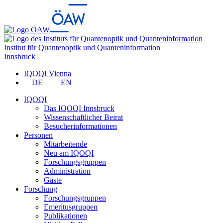
Institut für Quantenoptik und Quanteninformation
Innsbruck
IQOQI Vienna
DE
EN
IQOQI
Das IQOQI Innsbruck
Wissenschaftlicher Beirat
Besucherinformationen
Personen
Mitarbeitende
Neu am IQOQI
Forschungsgruppen
Administration
Gäste
Forschung
Forschungsgruppen
Emeritusgruppen
Publikationen