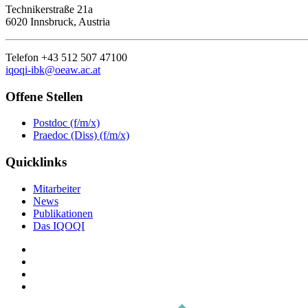
Technikerstraße 21a
6020 Innsbruck, Austria
Telefon +43 512 507 47100
iqoqi-ibk@oeaw.ac.at
Offene Stellen
Postdoc (f/m/x)
Praedoc (Diss) (f/m/x)
Quicklinks
Mitarbeiter
News
Publikationen
Das IQOQI