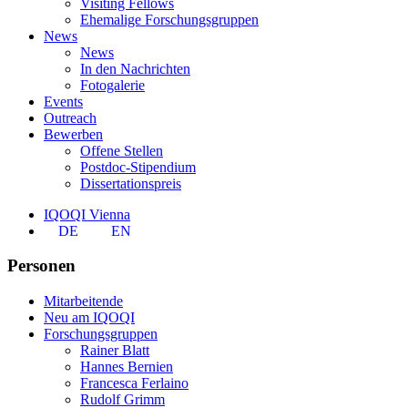
Visiting Fellows
Ehemalige Forschungsgruppen
News
News
In den Nachrichten
Fotogalerie
Events
Outreach
Bewerben
Offene Stellen
Postdoc-Stipendium
Dissertationspreis
IQOQI Vienna
DE
EN
Personen
Mitarbeitende
Neu am IQOQI
Forschungsgruppen
Rainer Blatt
Hannes Bernien
Francesca Ferlaino
Rudolf Grimm