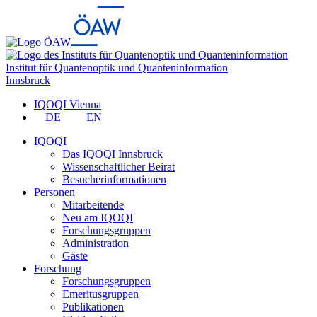
Institut für Quantenoptik und Quanteninformation
Innsbruck
IQOQI Vienna
DE
EN
IQOQI
Das IQOQI Innsbruck
Wissenschaftlicher Beirat
Besucherinformationen
Personen
Mitarbeitende
Neu am IQOQI
Forschungsgruppen
Administration
Gäste
Forschung
Forschungsgruppen
Emeritusgruppen
Publikationen