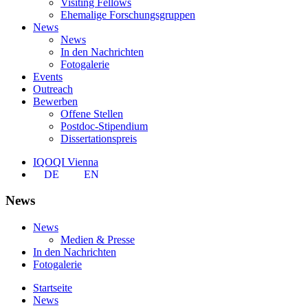
Visiting Fellows
Ehemalige Forschungsgruppen
News
News
In den Nachrichten
Fotogalerie
Events
Outreach
Bewerben
Offene Stellen
Postdoc-Stipendium
Dissertationspreis
IQOQI Vienna
DE
EN
News
News
Medien & Presse
In den Nachrichten
Fotogalerie
Startseite
News