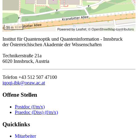
50 m
Powered by Leaflet,
© OpenStreetMap contributors
Institut für Quantenoptik und Quanteninformation - Innsbruck
der Österreichischen Akademie der Wissenschaften
Technikerstraße 21a
6020 Innsbruck, Austria
Telefon +43 512 507 47100
iqoqi-ibk@oeaw.ac.at
Offene Stellen
Postdoc (f/m/x)
Praedoc (Diss) (f/m/x)
Quicklinks
Mitarbeiter