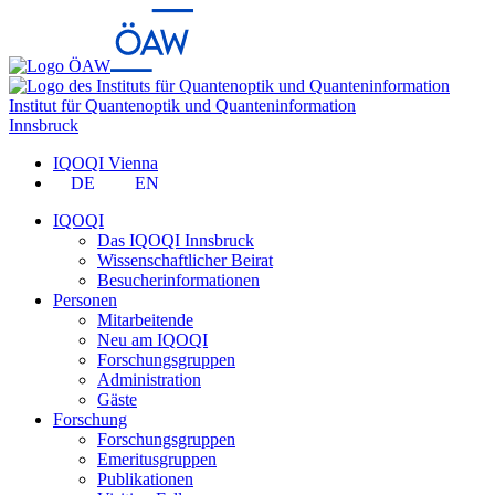
Institut für Quantenoptik und Quanteninformation
Innsbruck
IQOQI Vienna
DE
EN
IQOQI
Das IQOQI Innsbruck
Wissenschaftlicher Beirat
Besucherinformationen
Personen
Mitarbeitende
Neu am IQOQI
Forschungsgruppen
Administration
Gäste
Forschung
Forschungsgruppen
Emeritusgruppen
Publikationen