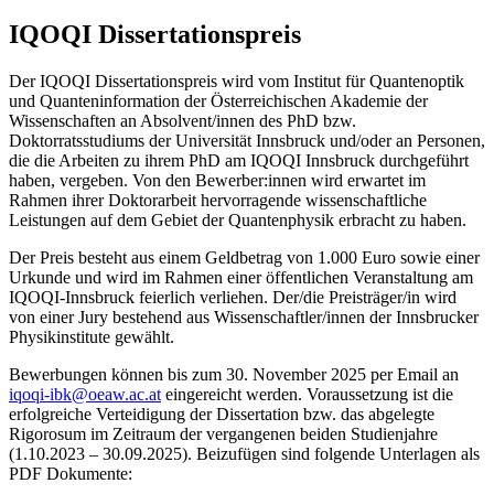
IQOQI Dissertationspreis
Der IQOQI Dissertationspreis wird vom Institut für Quantenoptik
und Quanteninformation der Österreichischen Akademie der
Wissenschaften an Absolvent/innen des PhD bzw.
Doktorratsstudiums der Universität Innsbruck und/oder an Personen,
die die Arbeiten zu ihrem PhD am IQOQI Innsbruck durchgeführt
haben, vergeben. Von den Bewerber:innen wird erwartet im
Rahmen ihrer Doktorarbeit hervorragende wissenschaftliche
Leistungen auf dem Gebiet der Quantenphysik erbracht zu haben.
Der Preis besteht aus einem Geldbetrag von 1.000 Euro sowie einer
Urkunde und wird im Rahmen einer öffentlichen Veranstaltung am
IQOQI-Innsbruck feierlich verliehen. Der/die Preisträger/in wird
von einer Jury bestehend aus Wissenschaftler/innen der Innsbrucker
Physikinstitute gewählt.
Bewerbungen können bis zum 30. November 2025 per Email an
iqoqi-ibk@oeaw.ac.at
eingereicht werden. Voraussetzung ist die
erfolgreiche Verteidigung der Dissertation bzw. das abgelegte
Rigorosum im Zeitraum der vergangenen beiden Studienjahre
(1.10.2023 – 30.09.2025). Beizufügen sind folgende Unterlagen als
PDF Dokumente: