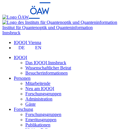
Institut für Quantenoptik und Quanteninformation
Innsbruck
IQOQI Vienna
DE
EN
IQOQI
Das IQOQI Innsbruck
Wissenschaftlicher Beirat
Besucherinformationen
Personen
Mitarbeitende
Neu am IQOQI
Forschungsgruppen
Administration
Gäste
Forschung
Forschungsgruppen
Emeritusgruppen
Publikationen