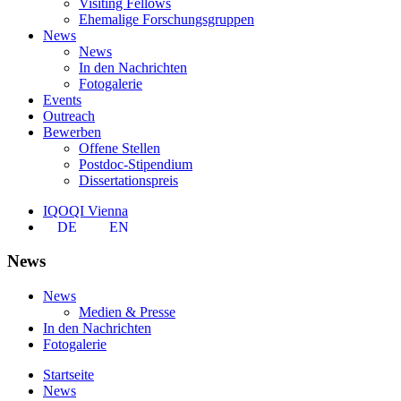
Visiting Fellows
Ehemalige Forschungsgruppen
News
News
In den Nachrichten
Fotogalerie
Events
Outreach
Bewerben
Offene Stellen
Postdoc-Stipendium
Dissertationspreis
IQOQI Vienna
DE
EN
News
News
Medien & Presse
In den Nachrichten
Fotogalerie
Startseite
News