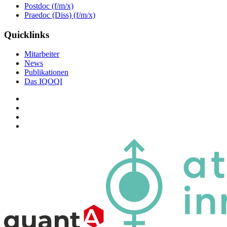
Postdoc (f/m/x)
Praedoc (Diss) (f/m/x)
Quicklinks
Mitarbeiter
News
Publikationen
Das IQOQI