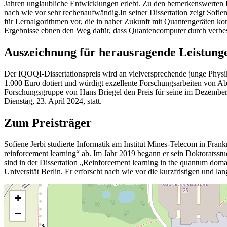
Jahren unglaubliche Entwicklungen erlebt. Zu den bemerkenswerten 
nach wie vor sehr rechenaufwändig.In seiner Dissertation zeigt Sof
für Lernalgorithmen vor, die in naher Zukunft mit Quantengeräten ko
Ergebnisse ebnen den Weg dafür, dass Quantencomputer durch verbess
Auszeichnung für herausragende Leistung
Der IQOQI-Dissertationspreis wird an vielversprechende junge Physik
1.000 Euro dotiert und würdigt exzellente Forschungsarbeiten von Abs
Forschungsgruppe von Hans Briegel den Preis für seine im Dezember 
Dienstag, 23. April 2024, statt.
Zum Preisträger
Sofiene Jerbi studierte Informatik am Institut Mines-Telecom in Fra
reinforcement learning“ ab. Im Jahr 2019 begann er sein Doktoratsst
sind in der Dissertation „Reinforcement learning in the quantum doma
Universität Berlin. Er erforscht nach wie vor die kurzfristigen und
+
−