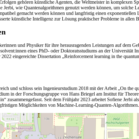
Erfolgen gehören künstliche Agenten, die Weltmeister in komplexen S
iene Jerbi, wie Quantenalgorithmen genutzt werden können, um solche 
mpatibel gemacht werden können und langfristig einen exponentiellen 
erte künstliche Intelligenz zur Lösung praktischer Probleme in allen 
en
erinnen und Physiker für ihre herausragenden Leistungen auf dem Gebi
olvent:innen eines PhD- oder Doktoratsstudiums an der Universität Inn
2022 eingereichte Dissertation „Reinforcement learning in the quantu
nkreich und schloss sein Ingenieurstudium 2018 mit der Arbeit „On th
udium in der Forschungsgruppe von Hans Briegel am Institut für Theore
in“ zusammengefasst. Seit dem Frühjahr 2023 arbeitet Sofiene Jerbi als
 langfristigen Möglichkeiten von Machine-Learning-Quanten-Algorithmen.