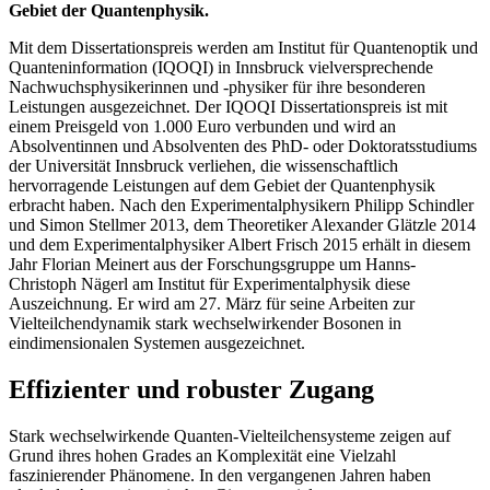
Gebiet der Quantenphysik.
Mit dem Dissertationspreis werden am Institut für Quantenoptik und
Quanteninformation (IQOQI) in Innsbruck vielversprechende
Nachwuchsphysikerinnen und -physiker für ihre besonderen
Leistungen ausgezeichnet. Der IQOQI Dissertationspreis ist mit
einem Preisgeld von 1.000 Euro verbunden und wird an
Absolventinnen und Absolventen des PhD- oder Doktoratsstudiums
der Universität Innsbruck verliehen, die wissenschaftlich
hervorragende Leistungen auf dem Gebiet der Quantenphysik
erbracht haben. Nach den Experimentalphysikern Philipp Schindler
und Simon Stellmer 2013, dem Theoretiker Alexander Glätzle 2014
und dem Experimentalphysiker Albert Frisch 2015 erhält in diesem
Jahr Florian Meinert aus der Forschungsgruppe um Hanns-
Christoph Nägerl am Institut für Experimentalphysik diese
Auszeichnung. Er wird am 27. März für seine Arbeiten zur
Vielteilchendynamik stark wechselwirkender Bosonen in
eindimensionalen Systemen ausgezeichnet.
Effizienter und robuster Zugang
Stark wechselwirkende Quanten-Vielteilchensysteme zeigen auf
Grund ihres hohen Grades an Komplexität eine Vielzahl
faszinierender Phänomene. In den vergangenen Jahren haben