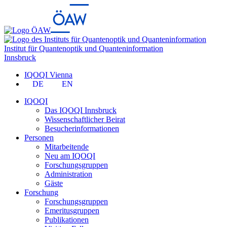
Institut für Quantenoptik und Quanteninformation
Innsbruck
IQOQI Vienna
DE
EN
IQOQI
Das IQOQI Innsbruck
Wissenschaftlicher Beirat
Besucherinformationen
Personen
Mitarbeitende
Neu am IQOQI
Forschungsgruppen
Administration
Gäste
Forschung
Forschungsgruppen
Emeritusgruppen
Publikationen