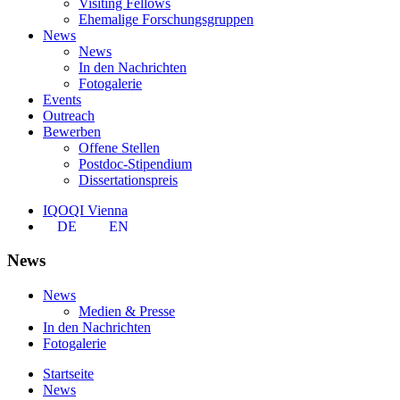
Visiting Fellows
Ehemalige Forschungsgruppen
News
News
In den Nachrichten
Fotogalerie
Events
Outreach
Bewerben
Offene Stellen
Postdoc-Stipendium
Dissertationspreis
IQOQI Vienna
DE
EN
News
News
Medien & Presse
In den Nachrichten
Fotogalerie
Startseite
News