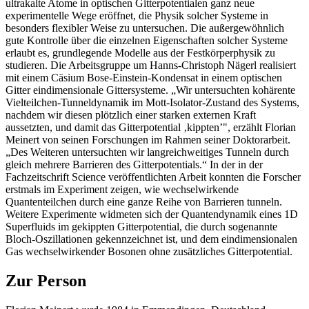
ultrakalte Atome in optischen Gitterpotentialen ganz neue
experimentelle Wege eröffnet, die Physik solcher Systeme in
besonders flexibler Weise zu untersuchen. Die außergewöhnlich
gute Kontrolle über die einzelnen Eigenschaften solcher Systeme
erlaubt es, grundlegende Modelle aus der Festkörperphysik zu
studieren. Die Arbeitsgruppe um Hanns-Christoph Nägerl realisiert
mit einem Cäsium Bose-Einstein-Kondensat in einem optischen
Gitter eindimensionale Gittersysteme. „Wir untersuchten kohärente
Vielteilchen-Tunneldynamik im Mott-Isolator-Zustand des Systems,
nachdem wir diesen plötzlich einer starken externen Kraft
aussetzten, und damit das Gitterpotential ‚kippten’", erzählt Florian
Meinert von seinen Forschungen im Rahmen seiner Doktorarbeit.
„Des Weiteren untersuchten wir langreichweitiges Tunneln durch
gleich mehrere Barrieren des Gitterpotentials.“ In der in der
Fachzeitschrift Science veröffentlichten Arbeit konnten die Forscher
erstmals im Experiment zeigen, wie wechselwirkende
Quantenteilchen durch eine ganze Reihe von Barrieren tunneln.
Weitere Experimente widmeten sich der Quantendynamik eines 1D
Superfluids im gekippten Gitterpotential, die durch sogenannte
Bloch-Oszillationen gekennzeichnet ist, und dem eindimensionalen
Gas wechselwirkender Bosonen ohne zusätzliches Gitterpotential.
Zur Person