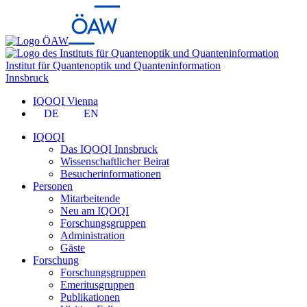
Institut für Quantenoptik und Quanteninformation
Innsbruck
IQOQI Vienna
DE
EN
IQOQI
Das IQOQI Innsbruck
Wissenschaftlicher Beirat
Besucherinformationen
Personen
Mitarbeitende
Neu am IQOQI
Forschungsgruppen
Administration
Gäste
Forschung
Forschungsgruppen
Emeritusgruppen
Publikationen