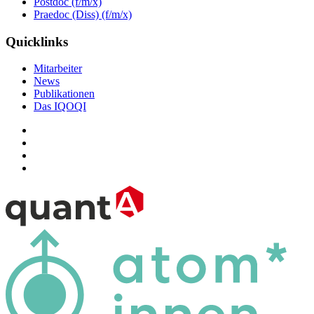
Postdoc (f/m/x)
Praedoc (Diss) (f/m/x)
Quicklinks
Mitarbeiter
News
Publikationen
Das IQOQI