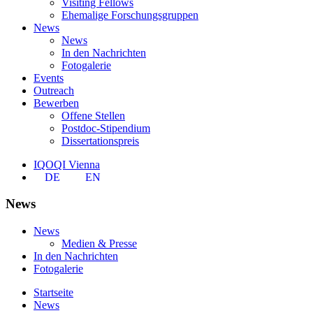
Visiting Fellows
Ehemalige Forschungsgruppen
News
News
In den Nachrichten
Fotogalerie
Events
Outreach
Bewerben
Offene Stellen
Postdoc-Stipendium
Dissertationspreis
IQOQI Vienna
DE
EN
News
News
Medien & Presse
In den Nachrichten
Fotogalerie
Startseite
News