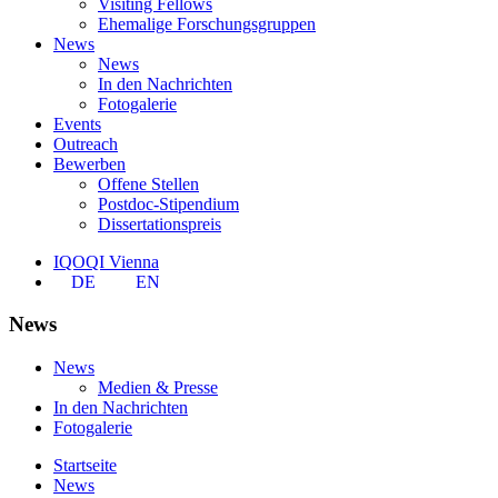
Visiting Fellows
Ehemalige Forschungsgruppen
News
News
In den Nachrichten
Fotogalerie
Events
Outreach
Bewerben
Offene Stellen
Postdoc-Stipendium
Dissertationspreis
IQOQI Vienna
DE
EN
News
News
Medien & Presse
In den Nachrichten
Fotogalerie
Startseite
News