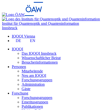
Institut für Quantenoptik und Quanteninformation
Innsbruck
IQOQI Vienna
DE
EN
IQOQI
Das IQOQI Innsbruck
Wissenschaftlicher Beirat
Besucherinformationen
Personen
Mitarbeitende
Neu am IQOQI
Forschungsgruppen
Administration
Gäste
Forschung
Forschungsgruppen
Emeritusgruppen
Publikationen