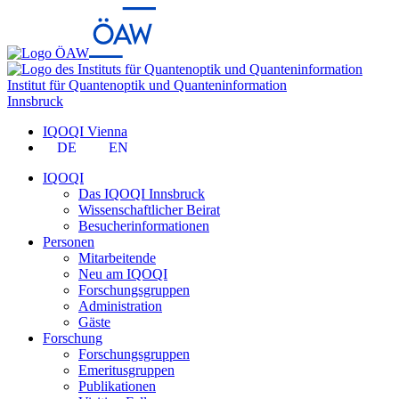
Institut für Quantenoptik und Quanteninformation
Innsbruck
IQOQI Vienna
DE
EN
IQOQI
Das IQOQI Innsbruck
Wissenschaftlicher Beirat
Besucherinformationen
Personen
Mitarbeitende
Neu am IQOQI
Forschungsgruppen
Administration
Gäste
Forschung
Forschungsgruppen
Emeritusgruppen
Publikationen