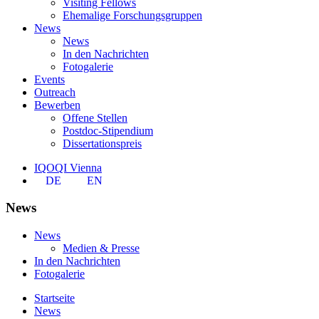
Visiting Fellows
Ehemalige Forschungsgruppen
News
News
In den Nachrichten
Fotogalerie
Events
Outreach
Bewerben
Offene Stellen
Postdoc-Stipendium
Dissertationspreis
IQOQI Vienna
DE
EN
News
News
Medien & Presse
In den Nachrichten
Fotogalerie
Startseite
News