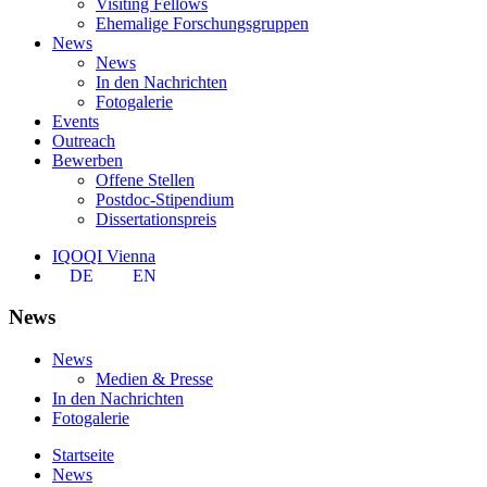
Visiting Fellows
Ehemalige Forschungsgruppen
News
News
In den Nachrichten
Fotogalerie
Events
Outreach
Bewerben
Offene Stellen
Postdoc-Stipendium
Dissertationspreis
IQOQI Vienna
DE
EN
News
News
Medien & Presse
In den Nachrichten
Fotogalerie
Startseite
News