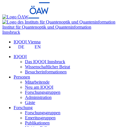
Institut für Quantenoptik und Quanteninformation
Innsbruck
IQOQI Vienna
DE
EN
IQOQI
Das IQOQI Innsbruck
Wissenschaftlicher Beirat
Besucherinformationen
Personen
Mitarbeitende
Neu am IQOQI
Forschungsgruppen
Administration
Gäste
Forschung
Forschungsgruppen
Emeritusgruppen
Publikationen