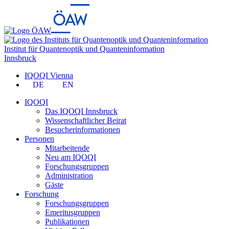
Institut für Quantenoptik und Quanteninformation
Innsbruck
IQOQI Vienna
DE
EN
IQOQI
Das IQOQI Innsbruck
Wissenschaftlicher Beirat
Besucherinformationen
Personen
Mitarbeitende
Neu am IQOQI
Forschungsgruppen
Administration
Gäste
Forschung
Forschungsgruppen
Emeritusgruppen
Publikationen