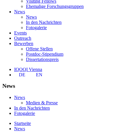
Visiting Fellows
Ehemalige Forschungsgruppen
News
News
In den Nachrichten
Fotogalerie
Events
Outreach
Bewerben
Offene Stellen
Postdoc-Stipendium
Dissertationspreis
IQOQI Vienna
DE
EN
News
News
Medien & Presse
In den Nachrichten
Fotogalerie
Startseite
News