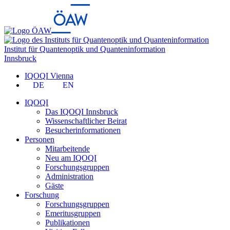
Institut für Quantenoptik und Quanteninformation
Innsbruck
IQOQI Vienna
DE
EN
IQOQI
Das IQOQI Innsbruck
Wissenschaftlicher Beirat
Besucherinformationen
Personen
Mitarbeitende
Neu am IQOQI
Forschungsgruppen
Administration
Gäste
Forschung
Forschungsgruppen
Emeritusgruppen
Publikationen