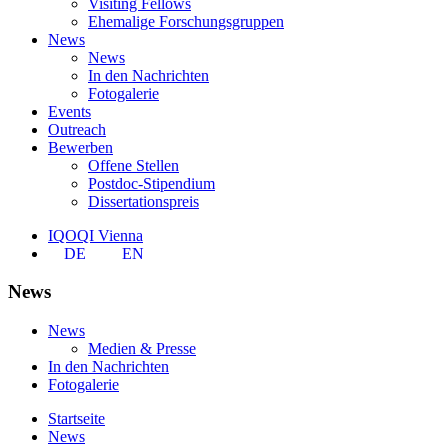
Visiting Fellows
Ehemalige Forschungsgruppen
News
News
In den Nachrichten
Fotogalerie
Events
Outreach
Bewerben
Offene Stellen
Postdoc-Stipendium
Dissertationspreis
IQOQI Vienna
DE
EN
News
News
Medien & Presse
In den Nachrichten
Fotogalerie
Startseite
News