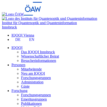
Institut für Quantenoptik und Quanteninformation
Innsbruck
IQOQI Vienna
DE
EN
IQOQI
Das IQOQI Innsbruck
Wissenschaftlicher Beirat
Besucherinformationen
Personen
Mitarbeitende
Neu am IQOQI
Forschungsgruppen
Administration
Gäste
Forschung
Forschungsgruppen
Emeritusgruppen
Publikationen