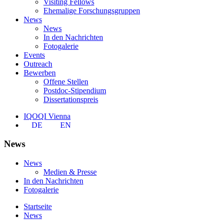
Visiting Fellows
Ehemalige Forschungsgruppen
News
News
In den Nachrichten
Fotogalerie
Events
Outreach
Bewerben
Offene Stellen
Postdoc-Stipendium
Dissertationspreis
IQOQI Vienna
DE
EN
News
News
Medien & Presse
In den Nachrichten
Fotogalerie
Startseite
News