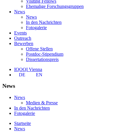
Visiting Fellows
Ehemalige Forschungsgruppen
News
News
In den Nachrichten
Fotogalerie
Events
Outreach
Bewerben
Offene Stellen
Postdoc-Stipendium
Dissertationspreis
IQOQI Vienna
DE
EN
News
News
Medien & Presse
In den Nachrichten
Fotogalerie
Startseite
News