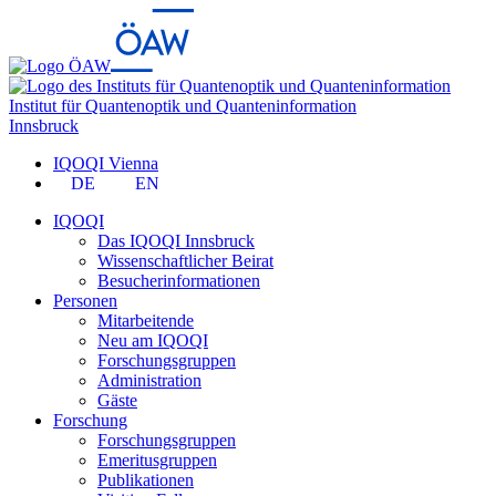
Institut für Quantenoptik und Quanteninformation
Innsbruck
IQOQI Vienna
DE
EN
IQOQI
Das IQOQI Innsbruck
Wissenschaftlicher Beirat
Besucherinformationen
Personen
Mitarbeitende
Neu am IQOQI
Forschungsgruppen
Administration
Gäste
Forschung
Forschungsgruppen
Emeritusgruppen
Publikationen