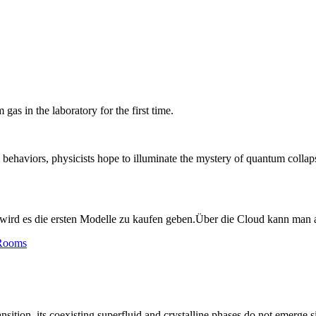
as in the laboratory for the first time.
 behaviors, physicists hope to illuminate the mystery of quantum collap
 wird es die ersten Modelle zu kaufen geben.Über die Cloud kann man
 Rooms
sition, its coexisting superfluid and crystalline phases do not emerge 