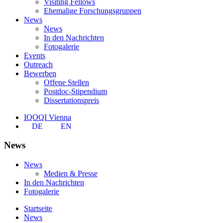
Visiting Fellows
Ehemalige Forschungsgruppen
News
News
In den Nachrichten
Fotogalerie
Events
Outreach
Bewerben
Offene Stellen
Postdoc-Stipendium
Dissertationspreis
IQOQI Vienna
DE
EN
News
News
Medien & Presse
In den Nachrichten
Fotogalerie
Startseite
News