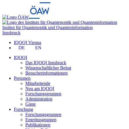
Institut für Quantenoptik und Quanteninformation
Innsbruck
IQOQI Vienna
DE
EN
IQOQI
Das IQOQI Innsbruck
Wissenschaftlicher Beirat
Besucherinformationen
Personen
Mitarbeitende
Neu am IQOQI
Forschungsgruppen
Administration
Gäste
Forschung
Forschungsgruppen
Emeritusgruppen
Publikationen