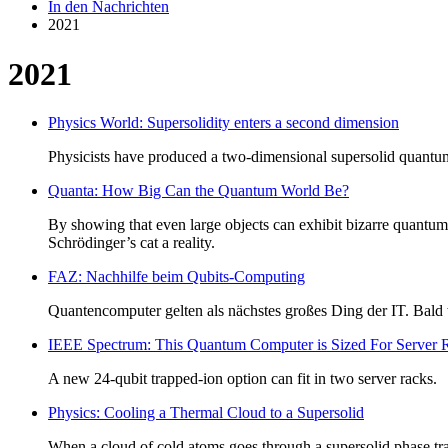
In den Nachrichten
2021
2021
Physics World: Supersolidity enters a second dimension
Physicists have produced a two-dimensional supersolid quantum g
Quanta: How Big Can the Quantum World Be?
By showing that even large objects can exhibit bizarre quantum
Schrödinger’s cat a reality.
FAZ: Nachhilfe beim Qubits-Computing
Quantencomputer gelten als nächstes großes Ding der IT. Bald
IEEE Spectrum: This Quantum Computer is Sized For Server
A new 24-qubit trapped-ion option can fit in two server racks.
Physics: Cooling a Thermal Cloud to a Supersolid
When a cloud of cold atoms goes through a supersolid phase tran