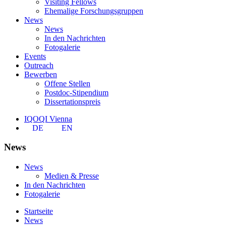
Visiting Fellows
Ehemalige Forschungsgruppen
News
News
In den Nachrichten
Fotogalerie
Events
Outreach
Bewerben
Offene Stellen
Postdoc-Stipendium
Dissertationspreis
IQOQI Vienna
DE
EN
News
News
Medien & Presse
In den Nachrichten
Fotogalerie
Startseite
News