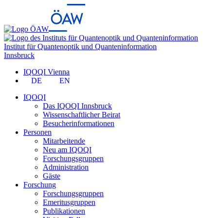
Institut für Quantenoptik und Quanteninformation
Innsbruck
IQOQI Vienna
DE
EN
IQOQI
Das IQOQI Innsbruck
Wissenschaftlicher Beirat
Besucherinformationen
Personen
Mitarbeitende
Neu am IQOQI
Forschungsgruppen
Administration
Gäste
Forschung
Forschungsgruppen
Emeritusgruppen
Publikationen