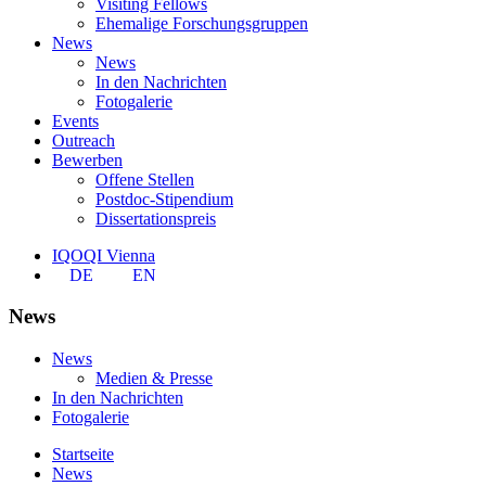
Visiting Fellows
Ehemalige Forschungsgruppen
News
News
In den Nachrichten
Fotogalerie
Events
Outreach
Bewerben
Offene Stellen
Postdoc-Stipendium
Dissertationspreis
IQOQI Vienna
DE
EN
News
News
Medien & Presse
In den Nachrichten
Fotogalerie
Startseite
News