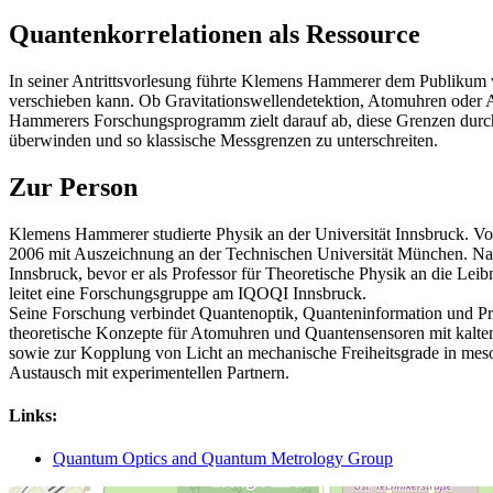
Quantenkorrelationen als Ressource
In seiner Antrittsvorlesung führte Klemens Hammerer dem Publikum 
verschieben kann. Ob Gravitationswellendetektion, Atomuhren oder A
Hammerers Forschungsprogramm zielt darauf ab, diese Grenzen durch
überwinden und so klassische Messgrenzen zu unterschreiten.
Zur Person
Klemens Hammerer studierte Physik an der Universität Innsbruck. Vo
2006 mit Auszeichnung an der Technischen Universität München. Nach e
Innsbruck, bevor er als Professor für Theoretische Physik an die Lei
leitet eine Forschungsgruppe am IQOQI Innsbruck.
Seine Forschung verbindet Quantenoptik, Quanteninformation und Prä
theoretische Konzepte für Atomuhren und Quantensensoren mit kalt
sowie zur Kopplung von Licht an mechanische Freiheitsgrade in mes
Austausch mit experimentellen Partnern.
Links:
Quantum Optics and Quantum Metrology Group