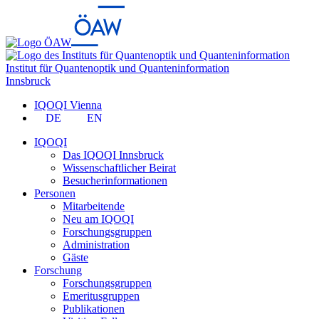
Institut für Quantenoptik und Quanteninformation
Innsbruck
IQOQI Vienna
DE
EN
IQOQI
Das IQOQI Innsbruck
Wissenschaftlicher Beirat
Besucherinformationen
Personen
Mitarbeitende
Neu am IQOQI
Forschungsgruppen
Administration
Gäste
Forschung
Forschungsgruppen
Emeritusgruppen
Publikationen