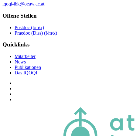
iqoqi-ibk@oeaw.ac.at
Offene Stellen
Postdoc (f/m/x)
Praedoc (Diss) (f/m/x)
Quicklinks
Mitarbeiter
News
Publikationen
Das IQOQI