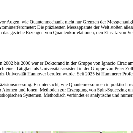
vor Augen, wie Quantenmechanik nicht nur Grenzen der Messgenauigkei
tominterferometer: Die präzisesten Messapparate der Welt stoßen alle
 das gezielte Erzeugen von Quantenkorrelationen, den Einsatz von V
n 2002 bis 2006 war er Doktorand in der Gruppe von Ignacio Cirac am
iner Tätigkeit als Universitätsassistent in der Gruppe von Peter Zoll
bniz Universität Hannover berufen wurde. Seit 2025 ist Hammerer Profe
zisionsmessung. Er untersucht, wie Quantenressourcen in praktisch re
en Atomen und Ionen, Methoden zur Erzeugung von Spin-Squeezing und
oskopischen Systemen. Methodisch verbindet er analytische und nume