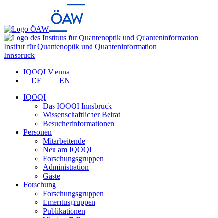
Institut für Quantenoptik und Quanteninformation
Innsbruck
IQOQI Vienna
DE
EN
IQOQI
Das IQOQI Innsbruck
Wissenschaftlicher Beirat
Besucherinformationen
Personen
Mitarbeitende
Neu am IQOQI
Forschungsgruppen
Administration
Gäste
Forschung
Forschungsgruppen
Emeritusgruppen
Publikationen