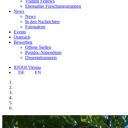
Visiting Fellows
Ehemalige Forschungsgruppen
News
News
In den Nachrichten
Fotogalerie
Events
Outreach
Bewerben
Offene Stellen
Postdoc-Stipendium
Dissertationspreis
IQOQI Vienna
DE
EN