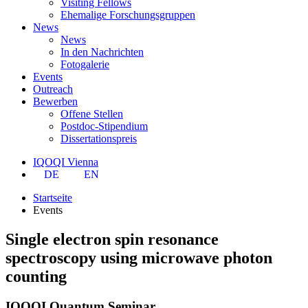
Visiting Fellows
Ehemalige Forschungsgruppen
News
News
In den Nachrichten
Fotogalerie
Events
Outreach
Bewerben
Offene Stellen
Postdoc-Stipendium
Dissertationspreis
IQOQI Vienna
DE
EN
Startseite
Events
Single electron spin resonance
spectroscopy using microwave photon
counting
IQOQI Quantum Seminar