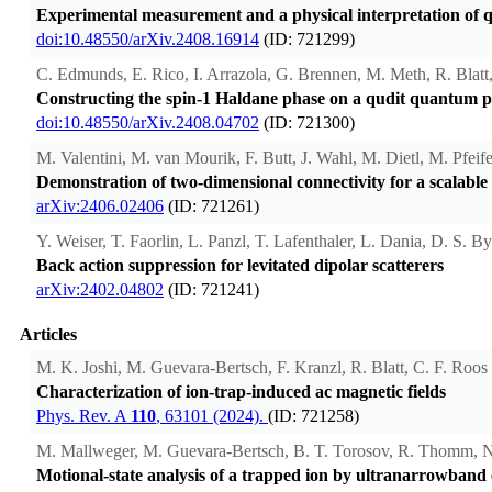
Experimental measurement and a physical interpretation o
doi:10.48550/arXiv.2408.16914
(ID: 721299)
C. Edmunds, E. Rico, I. Arrazola, G. Brennen, M. Meth, R. Blat
Constructing the spin-1 Haldane phase on a qudit quantum p
doi:10.48550/arXiv.2408.04702
(ID: 721300)
M. Valentini, M. van Mourik, F. Butt, J. Wahl, M. Dietl, M. Pfeif
Demonstration of two-dimensional connectivity for a scalable
arXiv:2406.02406
(ID: 721261)
Y. Weiser, T. Faorlin, L. Panzl, T. Lafenthaler, L. Dania, D. S. B
Back action suppression for levitated dipolar scatterers
arXiv:2402.04802
(ID: 721241)
Articles
M. K. Joshi, M. Guevara-Bertsch, F. Kranzl, R. Blatt, C. F. Roos
Characterization of ion-trap-induced ac magnetic fields
Phys. Rev. A
110
, 63101 (2024).
(ID: 721258)
M. Mallweger, M. Guevara-Bertsch, B. T. Torosov, R. Thomm, N.
Motional-state analysis of a trapped ion by ultranarrowband