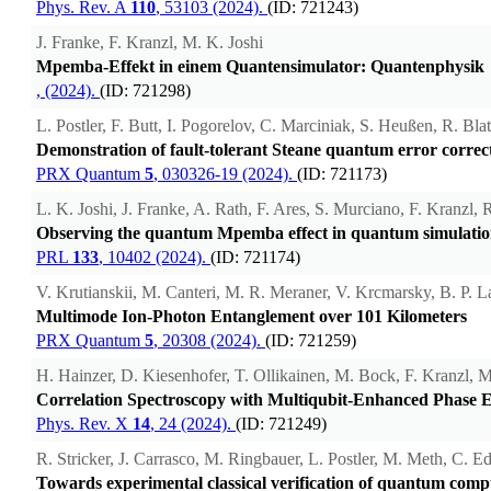
Phys. Rev. A
110
, 53103 (2024).
(ID: 721243)
J. Franke, F. Kranzl, M. K. Joshi
Mpemba‐Effekt in einem Quantensimulator: Quantenphysik
, (2024).
(ID: 721298)
L. Postler, F. Butt, I. Pogorelov, C. Marciniak, S. Heußen, R. Bla
Demonstration of fault-tolerant Steane quantum error correc
PRX Quantum
5
, 030326-19 (2024).
(ID: 721173)
L. K. Joshi, J. Franke, A. Rath, F. Ares, S. Murciano, F. Kranzl, R
Observing the quantum Mpemba effect in quantum simulatio
PRL
133
, 10402 (2024).
(ID: 721174)
V. Krutianskii, M. Canteri, M. R. Meraner, V. Krcmarsky, B. P. 
Multimode Ion-Photon Entanglement over 101 Kilometers
PRX Quantum
5
, 20308 (2024).
(ID: 721259)
H. Hainzer, D. Kiesenhofer, T. Ollikainen, M. Bock, F. Kranzl, M.
Correlation Spectroscopy with Multiqubit-Enhanced Phase E
Phys. Rev. X
14
, 24 (2024).
(ID: 721249)
R. Stricker, J. Carrasco, M. Ringbauer, L. Postler, M. Meth, C. Ed
Towards experimental classical verification of quantum comp