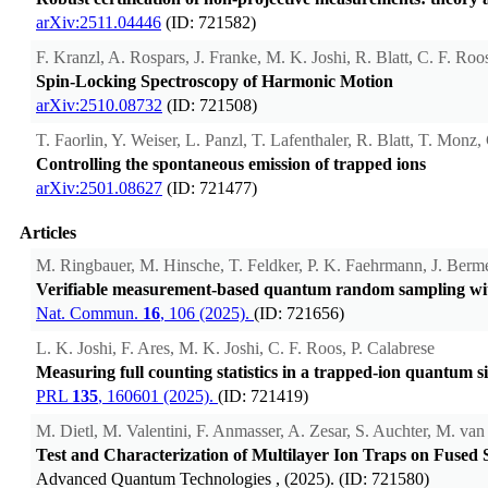
arXiv:2511.04446
(ID: 721582)
F. Kranzl, A. Rospars, J. Franke, M. K. Joshi, R. Blatt, C. F. Roo
Spin-Locking Spectroscopy of Harmonic Motion
arXiv:2510.08732
(ID: 721508)
T. Faorlin, Y. Weiser, L. Panzl, T. Lafenthaler, R. Blatt, T. Monz
Controlling the spontaneous emission of trapped ions
arXiv:2501.08627
(ID: 721477)
Articles
M. Ringbauer, M. Hinsche, T. Feldker, P. K. Faehrmann, J. Bermejo
Verifiable measurement-based quantum random sampling wit
Nat. Commun.
16
, 106 (2025).
(ID: 721656)
L. K. Joshi, F. Ares, M. K. Joshi, C. F. Roos, P. Calabrese
Measuring full counting statistics in a trapped-ion quantum s
PRL
135
, 160601 (2025).
(ID: 721419)
M. Dietl, M. Valentini, F. Anmasser, A. Zesar, S. Auchter, M. van
Test and Characterization of Multilayer Ion Traps on Fused S
Advanced Quantum Technologies
, (2025). (ID: 721580)