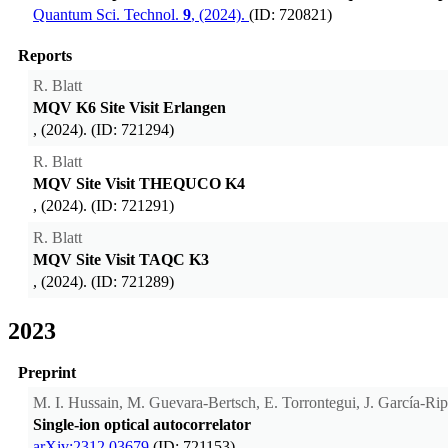
Quantum Sci. Technol.
9
, (2024).
(ID: 720821)
Reports
R. Blatt
MQV K6 Site Visit Erlangen
, (2024). (ID: 721294)
R. Blatt
MQV Site Visit THEQUCO K4
, (2024). (ID: 721291)
R. Blatt
MQV Site Visit TAQC K3
, (2024). (ID: 721289)
2023
Preprint
M. I. Hussain, M. Guevara-Bertsch, E. Torrontegui, J. García-Ripo
Single-ion optical autocorrelator
arXiv:2312.03679
(ID: 721153)