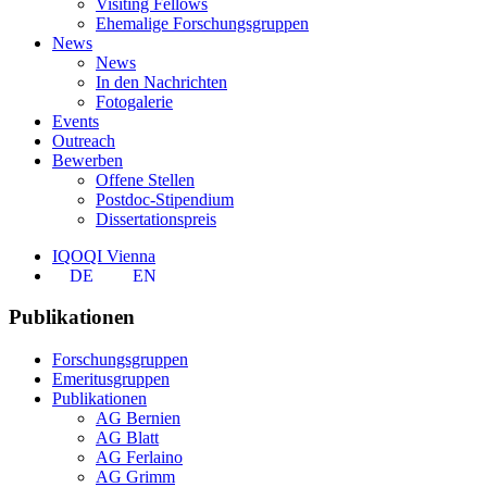
Visiting Fellows
Ehemalige Forschungsgruppen
News
News
In den Nachrichten
Fotogalerie
Events
Outreach
Bewerben
Offene Stellen
Postdoc-Stipendium
Dissertationspreis
IQOQI Vienna
DE
EN
Publikationen
Forschungsgruppen
Emeritusgruppen
Publikationen
AG Bernien
AG Blatt
AG Ferlaino
AG Grimm