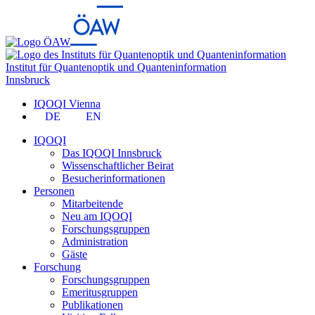
Institut für Quantenoptik und Quanteninformation
Innsbruck
IQOQI Vienna
DE
EN
IQOQI
Das IQOQI Innsbruck
Wissenschaftlicher Beirat
Besucherinformationen
Personen
Mitarbeitende
Neu am IQOQI
Forschungsgruppen
Administration
Gäste
Forschung
Forschungsgruppen
Emeritusgruppen
Publikationen