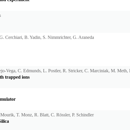
s
, G. Cerchiari, B. Yadin, S. Nimmrichter, G. Araneda
-Vega, C. Edmunds, L. Postler, R. Stricker, C. Marciniak, M. Meth, I. 
h trapped ions
imulator
 Mourik, T. Monz, R. Blatt, C. Rössler, P. Schindler
ilica