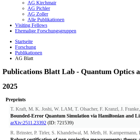
AG Kirchmair
AG Pichler
AG Zoller
Alle Publikationen
Visiting Fellows
Ehemalige Forschungsgruppen
Startseite
Forschung
Publikationen
AG Blatt
Publications Blatt Lab - Quantum Optics 
2025
Preprints
T. Kraft, M. K. Joshi, W. LAM, T. Olsacher, F. Kranzl, J. Franke,
Bounded-Error Quantum Simulation via Hamiltonian and Li
arXiv:2511.23392
(ID: 721539)
R. Brinster, P. Tirler, S. Khandelwal, M. Meth, H. Kampermann, 
Robust certification of non-projective measurements: theory