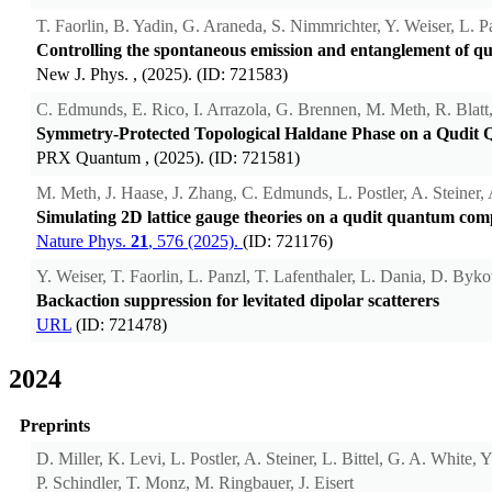
T. Faorlin, B. Yadin, G. Araneda, S. Nimmrichter, Y. Weiser, L. Pa
Controlling the spontaneous emission and entanglement of qua
New J. Phys.
, (2025). (ID: 721583)
C. Edmunds, E. Rico, I. Arrazola, G. Brennen, M. Meth, R. Blat
Symmetry-Protected Topological Haldane Phase on a Qudit
PRX Quantum
, (2025). (ID: 721581)
M. Meth, J. Haase, J. Zhang, C. Edmunds, L. Postler, A. Steiner, 
Simulating 2D lattice gauge theories on a qudit quantum com
Nature Phys.
21
, 576 (2025).
(ID: 721176)
Y. Weiser, T. Faorlin, L. Panzl, T. Lafenthaler, L. Dania, D. Byko
Backaction suppression for levitated dipolar scatterers
URL
(ID: 721478)
2024
Preprints
D. Miller, K. Levi, L. Postler, A. Steiner, L. Bittel, G. A. White
P. Schindler, T. Monz, M. Ringbauer, J. Eisert