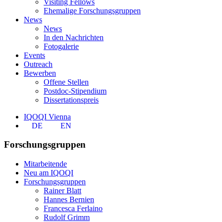
Visiting Fellows
Ehemalige Forschungsgruppen
News
News
In den Nachrichten
Fotogalerie
Events
Outreach
Bewerben
Offene Stellen
Postdoc-Stipendium
Dissertationspreis
IQOQI Vienna
DE
EN
Forschungsgruppen
Mitarbeitende
Neu am IQOQI
Forschungsgruppen
Rainer Blatt
Hannes Bernien
Francesca Ferlaino
Rudolf Grimm