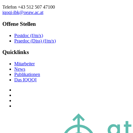
Telefon +43 512 507 47100
iqoqi-ibk@oeaw.ac.at
Offene Stellen
Postdoc (f/m/x)
Praedoc (Diss) (f/m/x)
Quicklinks
Mitarbeiter
News
Publikationen
Das IQOQI