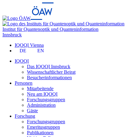
Institut für Quantenoptik und Quanteninformation
Innsbruck
IQOQI Vienna
DE
EN
IQOQI
Das IQOQI Innsbruck
Wissenschaftlicher Beirat
Besucherinformationen
Personen
Mitarbeitende
Neu am IQOQI
Forschungsgruppen
Administration
Gäste
Forschung
Forschungsgruppen
Emeritusgruppen
Publikationen