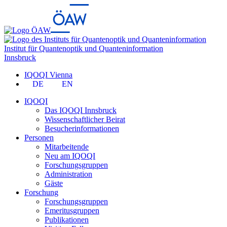
Institut für Quantenoptik und Quanteninformation
Innsbruck
IQOQI Vienna
DE
EN
IQOQI
Das IQOQI Innsbruck
Wissenschaftlicher Beirat
Besucherinformationen
Personen
Mitarbeitende
Neu am IQOQI
Forschungsgruppen
Administration
Gäste
Forschung
Forschungsgruppen
Emeritusgruppen
Publikationen