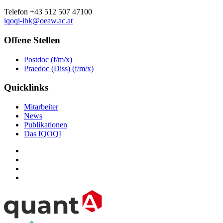
Telefon +43 512 507 47100
iqoqi-ibk@oeaw.ac.at
Offene Stellen
Postdoc (f/m/x)
Praedoc (Diss) (f/m/x)
Quicklinks
Mitarbeiter
News
Publikationen
Das IQOQI