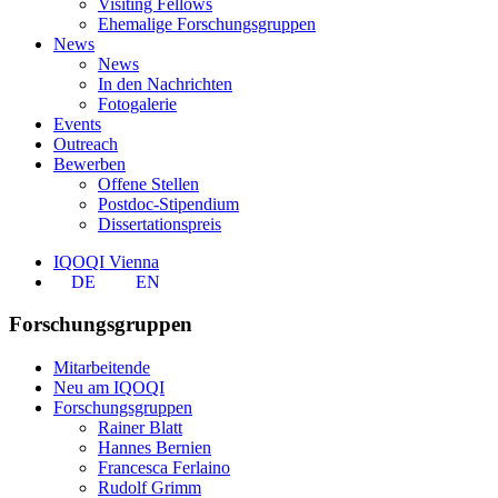
Visiting Fellows
Ehemalige Forschungsgruppen
News
News
In den Nachrichten
Fotogalerie
Events
Outreach
Bewerben
Offene Stellen
Postdoc-Stipendium
Dissertationspreis
IQOQI Vienna
DE
EN
Forschungsgruppen
Mitarbeitende
Neu am IQOQI
Forschungsgruppen
Rainer Blatt
Hannes Bernien
Francesca Ferlaino
Rudolf Grimm