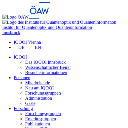
Institut für Quantenoptik und Quanteninformation
Innsbruck
IQOQI Vienna
DE
EN
IQOQI
Das IQOQI Innsbruck
Wissenschaftlicher Beirat
Besucherinformationen
Personen
Mitarbeitende
Neu am IQOQI
Forschungsgruppen
Administration
Gäste
Forschung
Forschungsgruppen
Emeritusgruppen
Publikationen