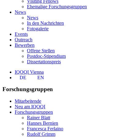
Visiting Fellows
Ehemalige Forschungsgruppen
News
News
In den Nachrichten
Fotogalerie
Events
Outreach
Bewerben
Offene Stellen
Postdoc-Stipendium
Dissertationspreis
IQOQI Vienna
DE
EN
Forschungsgruppen
Mitarbeitende
Neu am IQOQI
Forschungsgruppen
Rainer Blatt
Hannes Bernien
Francesca Ferlaino
Rudolf Grimm