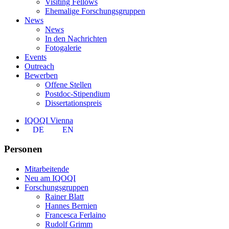
Visiting Fellows
Ehemalige Forschungsgruppen
News
News
In den Nachrichten
Fotogalerie
Events
Outreach
Bewerben
Offene Stellen
Postdoc-Stipendium
Dissertationspreis
IQOQI Vienna
DE
EN
Personen
Mitarbeitende
Neu am IQOQI
Forschungsgruppen
Rainer Blatt
Hannes Bernien
Francesca Ferlaino
Rudolf Grimm