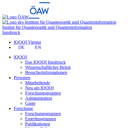
Institut für Quantenoptik und Quanteninformation
Innsbruck
IQOQI Vienna
DE
EN
IQOQI
Das IQOQI Innsbruck
Wissenschaftlicher Beirat
Besucherinformationen
Personen
Mitarbeitende
Neu am IQOQI
Forschungsgruppen
Administration
Gäste
Forschung
Forschungsgruppen
Emeritusgruppen
Publikationen