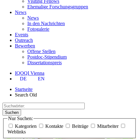
Visiting Fellows
Ehemalige Forschungsgruppen
News
News
In den Nachrichten
Fotogalerie
Events
Outreach
Bewerben
Offene Stellen
Postdoc-Stipendium
Dissertationspreis
IQOQI Vienna
DE
EN
Startseite
Search Old
Suchen
Nur Suchen:
Kategorien
Kontakte
Beiträge
Mitarbeiter
Weblinks