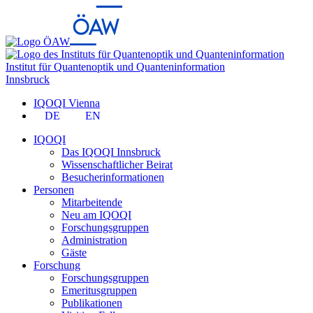
Institut für Quantenoptik und Quanteninformation
Innsbruck
IQOQI Vienna
DE
EN
IQOQI
Das IQOQI Innsbruck
Wissenschaftlicher Beirat
Besucherinformationen
Personen
Mitarbeitende
Neu am IQOQI
Forschungsgruppen
Administration
Gäste
Forschung
Forschungsgruppen
Emeritusgruppen
Publikationen