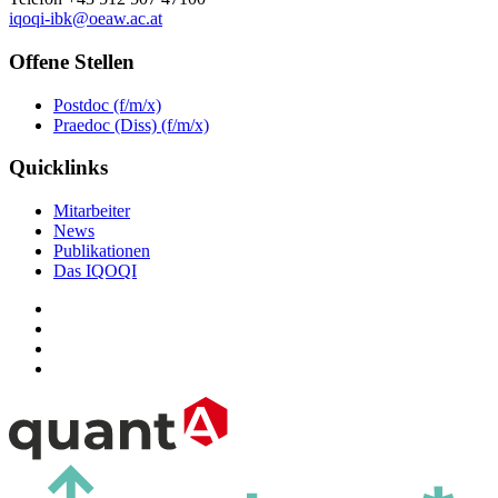
iqoqi-ibk@oeaw.ac.at
Offene Stellen
Postdoc (f/m/x)
Praedoc (Diss) (f/m/x)
Quicklinks
Mitarbeiter
News
Publikationen
Das IQOQI