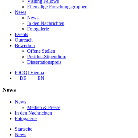
Visiting Fellows
Ehemalige Forschungsgruppen
News
News
In den Nachrichten
Fotogalerie
Events
Outreach
Bewerben
Offene Stellen
Postdoc-Stipendium
Dissertationspreis
IQOQI Vienna
DE
EN
News
News
Medien & Presse
In den Nachrichten
Fotogalerie
Startseite
News