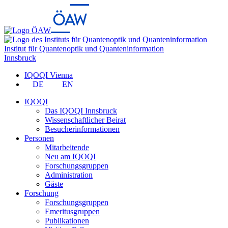
Institut für Quantenoptik und Quanteninformation
Innsbruck
IQOQI Vienna
DE
EN
IQOQI
Das IQOQI Innsbruck
Wissenschaftlicher Beirat
Besucherinformationen
Personen
Mitarbeitende
Neu am IQOQI
Forschungsgruppen
Administration
Gäste
Forschung
Forschungsgruppen
Emeritusgruppen
Publikationen