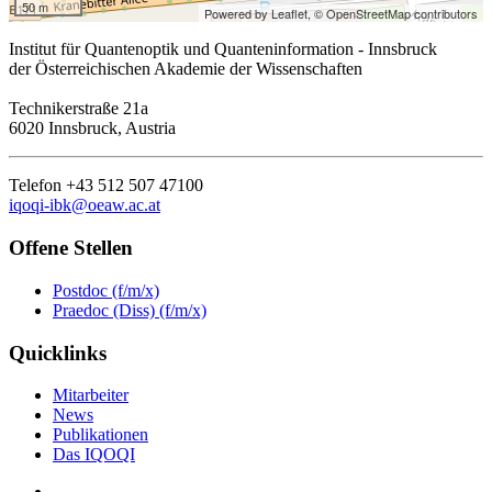
50 m
Powered by Leaflet,
© OpenStreetMap contributors
Institut für Quantenoptik und Quanteninformation - Innsbruck
der Österreichischen Akademie der Wissenschaften
Technikerstraße 21a
6020 Innsbruck, Austria
Telefon +43 512 507 47100
iqoqi-ibk@oeaw.ac.at
Offene Stellen
Postdoc (f/m/x)
Praedoc (Diss) (f/m/x)
Quicklinks
Mitarbeiter
News
Publikationen
Das IQOQI