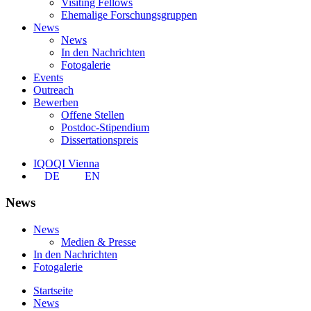
Visiting Fellows
Ehemalige Forschungsgruppen
News
News
In den Nachrichten
Fotogalerie
Events
Outreach
Bewerben
Offene Stellen
Postdoc-Stipendium
Dissertationspreis
IQOQI Vienna
DE
EN
News
News
Medien & Presse
In den Nachrichten
Fotogalerie
Startseite
News