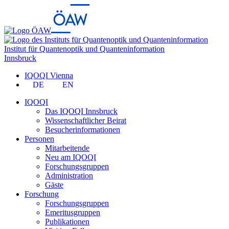
Institut für Quantenoptik und Quanteninformation
Innsbruck
IQOQI Vienna
DE
EN
IQOQI
Das IQOQI Innsbruck
Wissenschaftlicher Beirat
Besucherinformationen
Personen
Mitarbeitende
Neu am IQOQI
Forschungsgruppen
Administration
Gäste
Forschung
Forschungsgruppen
Emeritusgruppen
Publikationen