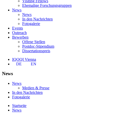
Visiting Fellows
Ehemalige Forschungsgruppen
News
News
In den Nachrichten
Fotogalerie
Events
Outreach
Bewerben
Offene Stellen
Postdoc-Stipendium
Dissertationspreis
IQOQI Vienna
DE
EN
News
News
Medien & Presse
In den Nachrichten
Fotogalerie
Startseite
News