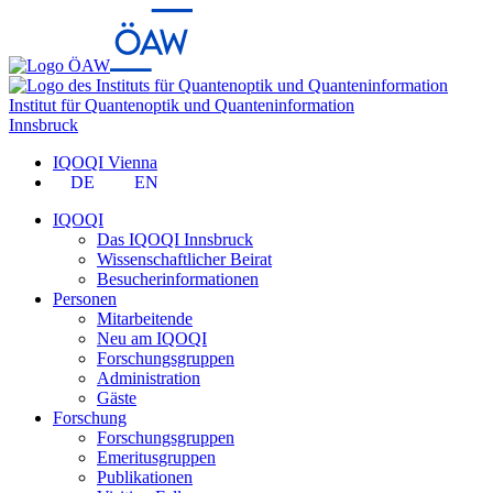
Institut für Quantenoptik und Quanteninformation
Innsbruck
IQOQI Vienna
DE
EN
IQOQI
Das IQOQI Innsbruck
Wissenschaftlicher Beirat
Besucherinformationen
Personen
Mitarbeitende
Neu am IQOQI
Forschungsgruppen
Administration
Gäste
Forschung
Forschungsgruppen
Emeritusgruppen
Publikationen