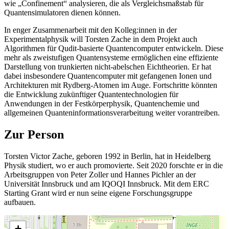
wie „Confinement“ analysieren, die als Vergleichsmaßstab für
Quantensimulatoren dienen können.
In enger Zusammenarbeit mit den Kolleg:innen in der
Experimentalphysik will Torsten Zache in dem Projekt auch
Algorithmen für Qudit-basierte Quantencomputer entwickeln. Diese
mehr als zweistufigen Quantensysteme ermöglichen eine effiziente
Darstellung von trunkierten nicht-abelschen Eichtheorien. Er hat
dabei insbesondere Quantencomputer mit gefangenen Ionen und
Architekturen mit Rydberg-Atomen im Auge. Fortschritte könnten
die Entwicklung zukünftiger Quantentechnologien für
Anwendungen in der Festkörperphysik, Quantenchemie und
allgemeinen Quanteninformationsverarbeitung weiter vorantreiben.
Zur Person
Torsten Victor Zache, geboren 1992 in Berlin, hat in Heidelberg
Physik studiert, wo er auch promovierte. Seit 2020 forschte er in die
Arbeitsgruppen von Peter Zoller und Hannes Pichler an der
Universität Innsbruck und am IQOQI Innsbruck. Mit dem ERC
Starting Grant wird er nun seine eigene Forschungsgruppe
aufbauen.
+