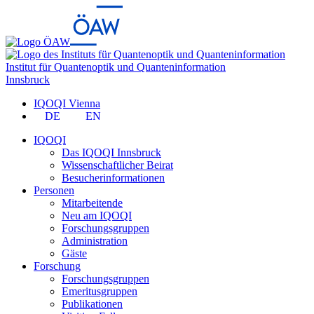
Institut für Quantenoptik und Quanteninformation
Innsbruck
IQOQI Vienna
DE
EN
IQOQI
Das IQOQI Innsbruck
Wissenschaftlicher Beirat
Besucherinformationen
Personen
Mitarbeitende
Neu am IQOQI
Forschungsgruppen
Administration
Gäste
Forschung
Forschungsgruppen
Emeritusgruppen
Publikationen