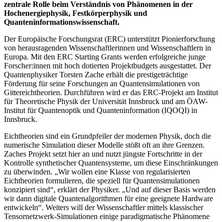
zentrale Rolle beim Verständnis von Phänomenen in der
Hochenergiephysik, Festkörperphysik und
Quanteninformationswissenschaft.
Der Europäische Forschungsrat (ERC) unterstützt Pionierforschung
von herausragenden Wissenschaftlerinnen und Wissenschaftlern in
Europa. Mit den ERC Starting Grants werden erfolgreiche junge
Forscher:innen mit hoch dotierten Projektbudgets ausgestattet. Der
Quantenphysiker Torsten Zache erhält die prestigeträchtige
Förderung für seine Forschungen an Quantensimulationen von
Gittereichtheorien. Durchführen wird er das ERC-Projekt am Institut
für Theoretische Physik der Universität Innsbruck und am ÖAW-
Institut für Quantenoptik und Quanteninformation (IQOQI) in
Innsbruck.
Eichtheorien sind ein Grundpfeiler der modernen Physik, doch die
numerische Simulation dieser Modelle stößt oft an ihre Grenzen.
Zaches Projekt setzt hier an und nutzt jüngste Fortschritte in der
Kontrolle synthetischer Quantensysteme, um diese Einschränkungen
zu überwinden. „Wir wollen eine Klasse von regularisierten
Eichtheorien formulieren, die speziell für Quantensimulationen
konzipiert sind“, erklärt der Physiker. „Und auf dieser Basis werden
wir dann digitale Quantenalgorithmen für eine geeignete Hardware
entwickeln“. Weiters will der Wissenschaftler mittels klassischer
Tensornetzwerk-Simulationen einige paradigmatische Phänomene