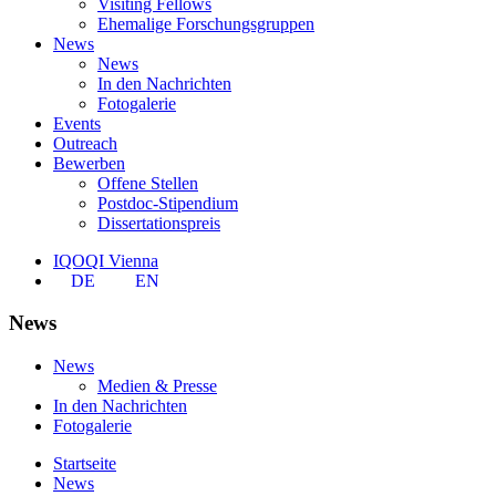
Visiting Fellows
Ehemalige Forschungsgruppen
News
News
In den Nachrichten
Fotogalerie
Events
Outreach
Bewerben
Offene Stellen
Postdoc-Stipendium
Dissertationspreis
IQOQI Vienna
DE
EN
News
News
Medien & Presse
In den Nachrichten
Fotogalerie
Startseite
News