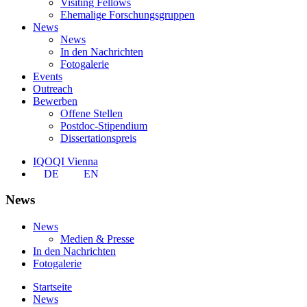
Visiting Fellows
Ehemalige Forschungsgruppen
News
News
In den Nachrichten
Fotogalerie
Events
Outreach
Bewerben
Offene Stellen
Postdoc-Stipendium
Dissertationspreis
IQOQI Vienna
DE
EN
News
News
Medien & Presse
In den Nachrichten
Fotogalerie
Startseite
News