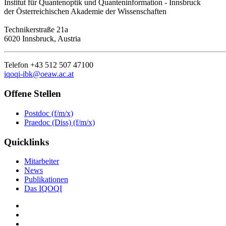
Institut für Quantenoptik und Quanteninformation - Innsbruck
der Österreichischen Akademie der Wissenschaften
Technikerstraße 21a
6020 Innsbruck, Austria
Telefon +43 512 507 47100
iqoqi-ibk@oeaw.ac.at
Offene Stellen
Postdoc (f/m/x)
Praedoc (Diss) (f/m/x)
Quicklinks
Mitarbeiter
News
Publikationen
Das IQOQI