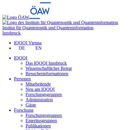
Institut für Quantenoptik und Quanteninformation
Innsbruck
IQOQI Vienna
DE
EN
IQOQI
Das IQOQI Innsbruck
Wissenschaftlicher Beirat
Besucherinformationen
Personen
Mitarbeitende
Neu am IQOQI
Forschungsgruppen
Administration
Gäste
Forschung
Forschungsgruppen
Emeritusgruppen
Publikationen