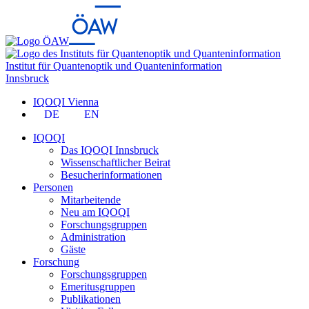
Institut für Quantenoptik und Quanteninformation
Innsbruck
IQOQI Vienna
DE
EN
IQOQI
Das IQOQI Innsbruck
Wissenschaftlicher Beirat
Besucherinformationen
Personen
Mitarbeitende
Neu am IQOQI
Forschungsgruppen
Administration
Gäste
Forschung
Forschungsgruppen
Emeritusgruppen
Publikationen