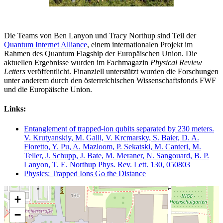
Die Teams von Ben Lanyon und Tracy Northup sind Teil der
Quantum Internet Alliance
, einem internationalen Projekt im
Rahmen des Quantum Flagship der Europäischen Union. Die
aktuellen Ergebnisse wurden im Fachmagazin
Physical Review
Letters
veröffentlicht. Finanziell unterstützt wurden die Forschungen
unter anderem durch den österreichischen Wissenschaftsfonds FWF
und die Europäische Union.
Links:
Entanglement of trapped-ion qubits separated by 230 meters.
V. Krutyanskiy, M. Galli, V. Krcmarsky, S. Baier, D. A.
Fioretto, Y. Pu, A. Mazloom, P. Sekatski, M. Canteri, M.
Teller, J. Schupp, J. Bate, M. Meraner, N. Sangouard, B. P.
Lanyon, T. E. Northup Phys. Rev. Lett. 130, 050803
Physics: Trapped Ions Go the Distance
+
−