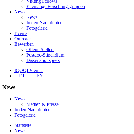
Visiting Fellows
Ehemalige Forschungsgruppen
News
News
In den Nachrichten
Fotogalerie
Events
Outreach
Bewerben
Offene Stellen
Postdoc-Stipendium
Dissertationspreis
IQOQI Vienna
DE
EN
News
News
Medien & Presse
In den Nachrichten
Fotogalerie
Startseite
News