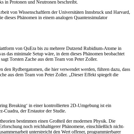
s in Protonen und Neutronen beschreibt.
Arbeit von Wissenschaftlern der Universitäten Innsbruck und Harvard,
ie dieses Phänomen in einem analogen Quantensimulator
-Plattform von QuEra bis zu mehrere Dutzend Rubidium-Atome in
, was das minimale Setup wäre, in dem dieses Phänomen beobachtet
 sagt Torsten Zache aus dem Team von Peter Zoller.
n den Rydbergatomen, die hier verwendet werden, führen dazu, dass
che aus dem Team von Peter Zoller. „Dieser Effekt spiegelt die
ing Breaking‘ in einer kontrollierten 2D-Umgebung ist ein
-Cuadra, der Erstautor der Studie.
chtheorien bestimmen einen Großteil der modernen Physik. Die
Erforschung noch reichhaltigerer Phänomene, einschließlich nicht-
Zusammenarbeit unterstreicht den Wert offener, programmierbarer