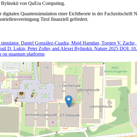
i Bylinskii von QuEra Computing.
 digitalen Quantensimulation einer Eichtheorie in der Fachzeitschrift 
iellenvereinigung Tirol finanziell gefördert.
m simulator. Daniel González-Cuadra, Majd Hamdan, Torsten V. Zache,
ail D. Lukin, Peter Zoller, and Alexei Bylinskii. Nature 2025 DOI: 
n on quantum platforms