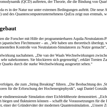
hromodynamik (QCD) auftreten, der Theorie, die die Bindung von Quark
 da es in der Natur nur unter extremen Bedingungen auftritt. Die neue 
) und des Quantencomputerunternehmens QuEra zeigt nun erstmals, w
hgebaut
eten die Forscher mit Hilfe der programmierbaren Aquila-Neutralatom
n japanischen Flechtmuster – an. „Wir haben uns theoretisch überlegt
rimentellen Kontrolle von Neutralatom-Simulatoren zu Nutze gemacht“,
hselwirkung nachahmen. „Die van der Waals Wechselwirkungen zwische
sehr nahekommen. Sie blockieren sich gegenseitig“, erklärt Torsten Za
r Quarks durch die starke Wechselwirkung ausgesetzt sehen.“
rfolgen, die zum „String Breaking“ führen. „Die Beobachtung des ‚Str
ren für die Erforschung der Hochenergiephysik“, sagt Daniel González
ie eindimensionale Simulation einer Eichfeldtheorie demonstriert. „Ei
 biegen und fluktuieren können – schafft die Voraussetzungen für die 
ller, einer der Gründerväter der modernen Quantensimulation. „Unsere 