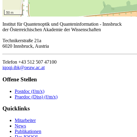
50 m
Institut für Quantenoptik und Quanteninformation - Innsbruck
der Österreichischen Akademie der Wissenschaften
Technikerstraße 21a
6020 Innsbruck, Austria
Telefon +43 512 507 47100
iqoqi-ibk@oeaw.ac.at
Offene Stellen
Postdoc (f/m/x)
Praedoc (Diss) (f/m/x)
Quicklinks
Mitarbeiter
News
Publikationen
Das IQOQI