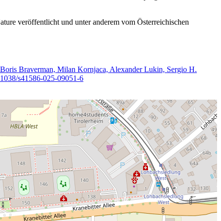
Nature veröffentlicht und unter anderem vom Österreichischen
 Boris Braverman, Milan Kornjaca, Alexander Lukin, Sergio H.
10.1038/s41586-025-09051-6