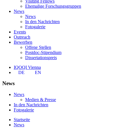
Visiting Fellows
Ehemalige Forschungsgruppen
News
News
In den Nachrichten
Fotogalerie
Events
Outreach
Bewerben
Offene Stellen
Postdoc-Stipendium
Dissertationspreis
IQOQI Vienna
DE
EN
News
News
Medien & Presse
In den Nachrichten
Fotogalerie
Startseite
News