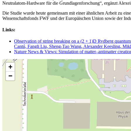
Neutralatom-Hardware für die Grundlagenforschung“, ergänzt Alexe
Die Studie wurde heute gemeinsam mit einer ähnlichen Arbeit zu einer
Wissenschaftsfonds FWF und der Europäischen Union sowie der Industr
Links:
Observation of string breaking on a (2 + 1)D Rydberg quantu
Cantú, Fangli Liu, Sheng-Tao Wang, Alexander Keesling, Mikh
Nature News & Views: Simulation of matter–antimatter creatio
+
−