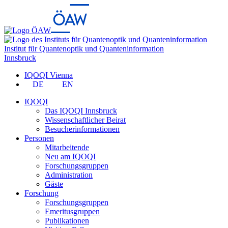
Institut für Quantenoptik und Quanteninformation
Innsbruck
IQOQI Vienna
DE
EN
IQOQI
Das IQOQI Innsbruck
Wissenschaftlicher Beirat
Besucherinformationen
Personen
Mitarbeitende
Neu am IQOQI
Forschungsgruppen
Administration
Gäste
Forschung
Forschungsgruppen
Emeritusgruppen
Publikationen