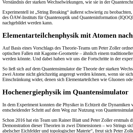
Verständnis der starken Wechselwirkungen, wie sie in der Quantenc
Experimentell ist „String Breaking“ äußerst schwierig zu beobachten,
des ÖAW-Instituts für Quantenoptik und Quanteninformation (IQOQI
nachgebildet werden kann.
Elementarteilchenphysik mit Atomen nac
Auf Basis eines Vorschlags des Theorie-Teams um Peter Zoller ordn
optischen Fallen mit Kagome-Geometrie – ähnlich einem traditionelle
werden könnte. Und dabei haben wir uns die Fortschritte in der expe
So ließ sich auf dem Quantensimulator die Theorie der starken Wec
zwei Atome nicht gleichzeitig angeregt werden können, wenn sie sich 
Einschränkung wider, denen sich Elementarteilchen wie Gluonen ode
Hochenergiephysik im Quantensimulator
In dem Experiment konnten die Physiker in Echtzeit die Dynamiken ve
entscheidender Schritt auf dem Weg zur Nutzung von Quantensimulato
Schon 2016 hat ein Team um Rainer Blatt und Peter Zoller erstmals d
Demonstration dieser Theorien in zwei Dimensionen – wo Strings sich
abelscher Eichfelder und topologischer Materie“, freut sich Peter Zo