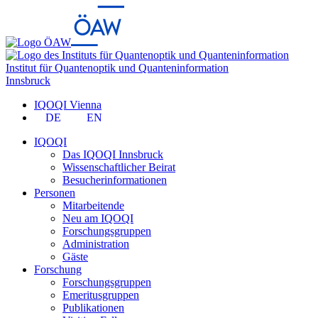
Institut für Quantenoptik und Quanteninformation
Innsbruck
IQOQI Vienna
DE
EN
IQOQI
Das IQOQI Innsbruck
Wissenschaftlicher Beirat
Besucherinformationen
Personen
Mitarbeitende
Neu am IQOQI
Forschungsgruppen
Administration
Gäste
Forschung
Forschungsgruppen
Emeritusgruppen
Publikationen