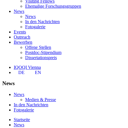
Visiting Fellows
Ehemalige Forschungsgruppen
News
News
In den Nachrichten
Fotogalerie
Events
Outreach
Bewerben
Offene Stellen
Postdoc-Stipendium
Dissertationspreis
IQOQI Vienna
DE
EN
News
News
Medien & Presse
In den Nachrichten
Fotogalerie
Startseite
News