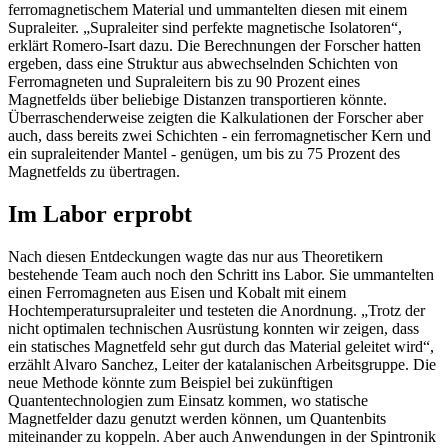
ferromagnetischem Material und ummantelten diesen mit einem
Supraleiter. „Supraleiter sind perfekte magnetische Isolatoren“,
erklärt Romero-Isart dazu. Die Berechnungen der Forscher hatten
ergeben, dass eine Struktur aus abwechselnden Schichten von
Ferromagneten und Supraleitern bis zu 90 Prozent eines
Magnetfelds über beliebige Distanzen transportieren könnte.
Überraschenderweise zeigten die Kalkulationen der Forscher aber
auch, dass bereits zwei Schichten - ein ferromagnetischer Kern und
ein supraleitender Mantel - genügen, um bis zu 75 Prozent des
Magnetfelds zu übertragen.
Im Labor erprobt
Nach diesen Entdeckungen wagte das nur aus Theoretikern
bestehende Team auch noch den Schritt ins Labor. Sie ummantelten
einen Ferromagneten aus Eisen und Kobalt mit einem
Hochtemperatursupraleiter und testeten die Anordnung. „Trotz der
nicht optimalen technischen Ausrüstung konnten wir zeigen, dass
ein statisches Magnetfeld sehr gut durch das Material geleitet wird“,
erzählt Alvaro Sanchez, Leiter der katalanischen Arbeitsgruppe. Die
neue Methode könnte zum Beispiel bei zukünftigen
Quantentechnologien zum Einsatz kommen, wo statische
Magnetfelder dazu genutzt werden können, um Quantenbits
miteinander zu koppeln. Aber auch Anwendungen in der Spintronik