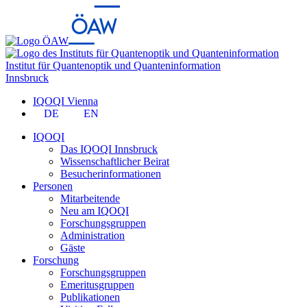
Institut für Quantenoptik und Quanteninformation
Innsbruck
IQOQI Vienna
DE
EN
IQOQI
Das IQOQI Innsbruck
Wissenschaftlicher Beirat
Besucherinformationen
Personen
Mitarbeitende
Neu am IQOQI
Forschungsgruppen
Administration
Gäste
Forschung
Forschungsgruppen
Emeritusgruppen
Publikationen