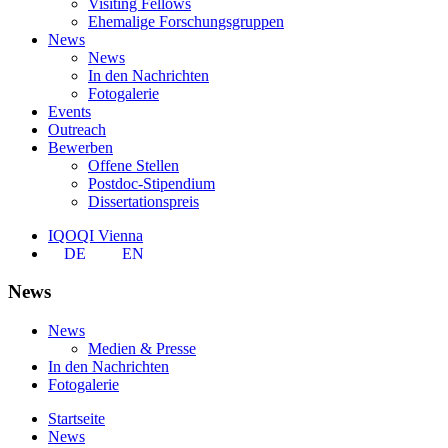
Visiting Fellows
Ehemalige Forschungsgruppen
News
News
In den Nachrichten
Fotogalerie
Events
Outreach
Bewerben
Offene Stellen
Postdoc-Stipendium
Dissertationspreis
IQOQI Vienna
DE
EN
News
News
Medien & Presse
In den Nachrichten
Fotogalerie
Startseite
News