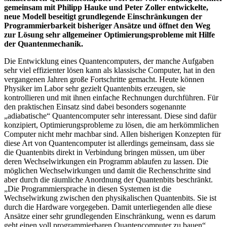
gemeinsam mit Philipp Hauke und Peter Zoller entwickelte,
neue Modell beseitigt grundlegende Einschränkungen der
Programmierbarkeit bisheriger Ansätze und öffnet den Weg
zur Lösung sehr allgemeiner Optimierungsprobleme mit Hilfe
der Quantenmechanik.
Die Entwicklung eines Quantencomputers, der manche Aufgaben
sehr viel effizienter lösen kann als klassische Computer, hat in den
vergangenen Jahren große Fortschritte gemacht. Heute können
Physiker im Labor sehr gezielt Quantenbits erzeugen, sie
kontrollieren und mit ihnen einfache Rechnungen durchführen. Für
den praktischen Einsatz sind dabei besonders sogenannte
„adiabatische“ Quantencomputer sehr interessant. Diese sind dafür
konzipiert, Optimierungsprobleme zu lösen, die am herkömmlichen
Computer nicht mehr machbar sind. Allen bisherigen Konzepten für
diese Art von Quantencomputer ist allerdings gemeinsam, dass sie
die Quantenbits direkt in Verbindung bringen müssen, um über
deren Wechselwirkungen ein Programm ablaufen zu lassen. Die
möglichen Wechselwirkungen und damit die Rechenschritte sind
aber durch die räumliche Anordnung der Quantenbits beschränkt.
„Die Programmiersprache in diesen Systemen ist die
Wechselwirkung zwischen den physikalischen Quantenbits. Sie ist
durch die Hardware vorgegeben. Damit unterliegenden alle diese
Ansätze einer sehr grundlegenden Einschränkung, wenn es darum
geht einen voll programmierbaren Quantencomputer zu bauen“,