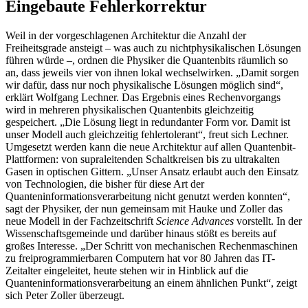
Eingebaute Fehlerkorrektur
Weil in der vorgeschlagenen Architektur die Anzahl der
Freiheitsgrade ansteigt – was auch zu nichtphysikalischen Lösungen
führen würde –, ordnen die Physiker die Quantenbits räumlich so
an, dass jeweils vier von ihnen lokal wechselwirken. „Damit sorgen
wir dafür, dass nur noch physikalische Lösungen möglich sind“,
erklärt Wolfgang Lechner. Das Ergebnis eines Rechenvorgangs
wird in mehreren physikalischen Quantenbits gleichzeitig
gespeichert. „Die Lösung liegt in redundanter Form vor. Damit ist
unser Modell auch gleichzeitig fehlertolerant“, freut sich Lechner.
Umgesetzt werden kann die neue Architektur auf allen Quantenbit-
Plattformen: von supraleitenden Schaltkreisen bis zu ultrakalten
Gasen in optischen Gittern. „Unser Ansatz erlaubt auch den Einsatz
von Technologien, die bisher für diese Art der
Quanteninformationsverarbeitung nicht genutzt werden konnten“,
sagt der Physiker, der nun gemeinsam mit Hauke und Zoller das
neue Modell in der Fachzeitschrift
Science Advances
vorstellt. In der
Wissenschaftsgemeinde und darüber hinaus stößt es bereits auf
großes Interesse. „Der Schritt von mechanischen Rechenmaschinen
zu freiprogrammierbaren Computern hat vor 80 Jahren das IT-
Zeitalter eingeleitet, heute stehen wir in Hinblick auf die
Quanteninformationsverarbeitung an einem ähnlichen Punkt“, zeigt
sich Peter Zoller überzeugt.