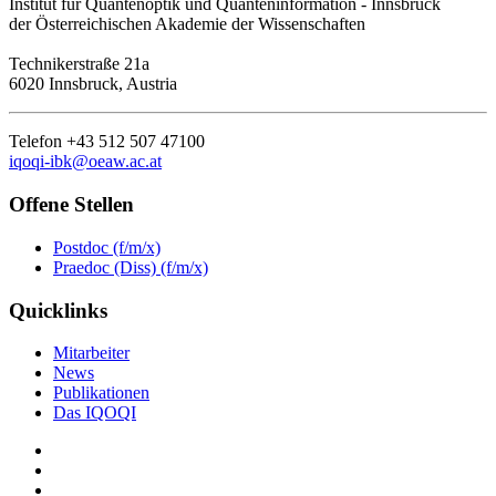
Institut für Quantenoptik und Quanteninformation - Innsbruck
der Österreichischen Akademie der Wissenschaften
Technikerstraße 21a
6020 Innsbruck, Austria
Telefon +43 512 507 47100
iqoqi-ibk@oeaw.ac.at
Offene Stellen
Postdoc (f/m/x)
Praedoc (Diss) (f/m/x)
Quicklinks
Mitarbeiter
News
Publikationen
Das IQOQI