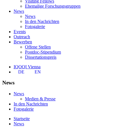
Visiting Fellows
Ehemalige Forschungsgruppen
News
News
In den Nachrichten
Fotogalerie
Events
Outreach
Bewerben
Offene Stellen
Postdoc-Stipendium
Dissertationspreis
IQOQI Vienna
DE
EN
News
News
Medien & Presse
In den Nachrichten
Fotogalerie
Startseite
News