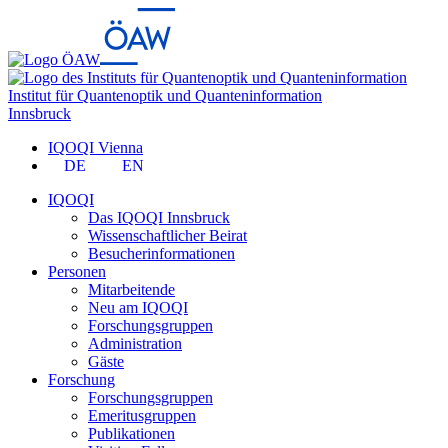
Institut für Quantenoptik und Quanteninformation
Innsbruck
IQOQI Vienna
DE
EN
IQOQI
Das IQOQI Innsbruck
Wissenschaftlicher Beirat
Besucherinformationen
Personen
Mitarbeitende
Neu am IQOQI
Forschungsgruppen
Administration
Gäste
Forschung
Forschungsgruppen
Emeritusgruppen
Publikationen