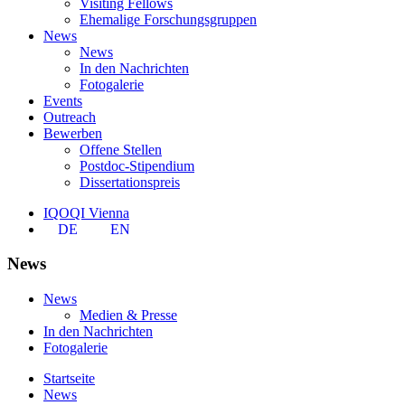
Visiting Fellows
Ehemalige Forschungsgruppen
News
News
In den Nachrichten
Fotogalerie
Events
Outreach
Bewerben
Offene Stellen
Postdoc-Stipendium
Dissertationspreis
IQOQI Vienna
DE
EN
News
News
Medien & Presse
In den Nachrichten
Fotogalerie
Startseite
News