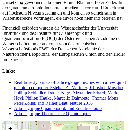
Umsetzung gewonnen“, betonen Rainer Blatt und Peter Zoller. In
der Quantenmetropole Innsbruck arbeiten Theorie und Experiment
auf höchstem Niveau zusammen und können so gemeinsam in
Wissensbereiche vordringen, die zuvor noch niemand betreten hat.
Finanziell gefördert wurden die Wissenschaftler der Universität
Innsbruck und des Instituts für Quantenoptik und
Quanteninformation (IQOQI) der Österreichischen Akademie der
Wissenschaften unter anderem vom österreichischen
Wissenschaftsfonds FWF, der Deutschen Akademie der
Naturforscher Leopoldina, der Europäischen Union und der Tiroler
Industrie.
Links:
Real-time dynamics of lattice gauge theories with a few-qubit
quantum computer. Esteban A. Martinez, Christine Muschik,
Philipp Schindler, Daniel Nigg, Alexander Erhard, Markus
Heyl, Philipp Hauke, Marcello Dalmonte, Thomas Monz,
Peter Zoller, and Rainer Blatt. Nature 2016
Arbeitsgruppe Quantenoptik und Spektroskopie
Arbeitsgruppe Theoretische Quantenoptik
+