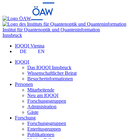
Institut für Quantenoptik und Quanteninformation
Innsbruck
IQOQI Vienna
DE
EN
IQOQI
Das IQOQI Innsbruck
Wissenschaftlicher Beirat
Besucherinformationen
Personen
Mitarbeitende
Neu am IQOQI
Forschungsgruppen
Administration
Gäste
Forschung
Forschungsgruppen
Emeritusgruppen
Publikationen