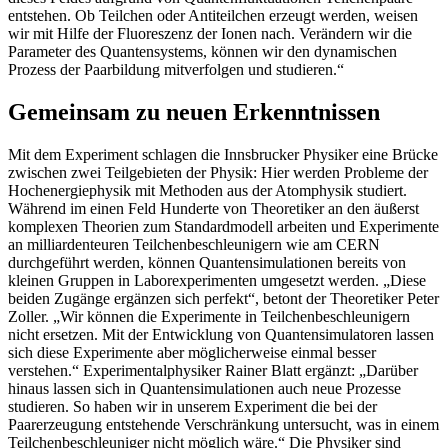
entstehen. Ob Teilchen oder Antiteilchen erzeugt werden, weisen
wir mit Hilfe der Fluoreszenz der Ionen nach. Verändern wir die
Parameter des Quantensystems, können wir den dynamischen
Prozess der Paarbildung mitverfolgen und studieren.“
Gemeinsam zu neuen Erkenntnissen
Mit dem Experiment schlagen die Innsbrucker Physiker eine Brücke
zwischen zwei Teilgebieten der Physik: Hier werden Probleme der
Hochenergiephysik mit Methoden aus der Atomphysik studiert.
Während im einen Feld Hunderte von Theoretiker an den äußerst
komplexen Theorien zum Standardmodell arbeiten und Experimente
an milliardenteuren Teilchenbeschleunigern wie am CERN
durchgeführt werden, können Quantensimulationen bereits von
kleinen Gruppen in Laborexperimenten umgesetzt werden. „Diese
beiden Zugänge ergänzen sich perfekt“, betont der Theoretiker Peter
Zoller. „Wir können die Experimente in Teilchenbeschleunigern
nicht ersetzen. Mit der Entwicklung von Quantensimulatoren lassen
sich diese Experimente aber möglicherweise einmal besser
verstehen.“ Experimentalphysiker Rainer Blatt ergänzt: „Darüber
hinaus lassen sich in Quantensimulationen auch neue Prozesse
studieren. So haben wir in unserem Experiment die bei der
Paarerzeugung entstehende Verschränkung untersucht, was in einem
Teilchenbeschleuniger nicht möglich wäre.“ Die Physiker sind