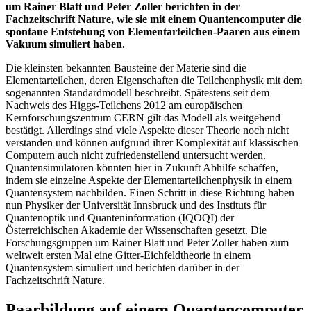
um Rainer Blatt und Peter Zoller berichten in der
Fachzeitschrift Nature, wie sie mit einem Quantencomputer die
spontane Entstehung von Elementarteilchen-Paaren aus einem
Vakuum simuliert haben.
Die kleinsten bekannten Bausteine der Materie sind die
Elementarteilchen, deren Eigenschaften die Teilchenphysik mit dem
sogenannten Standardmodell beschreibt. Spätestens seit dem
Nachweis des Higgs-Teilchens 2012 am europäischen
Kernforschungszentrum CERN gilt das Modell als weitgehend
bestätigt. Allerdings sind viele Aspekte dieser Theorie noch nicht
verstanden und können aufgrund ihrer Komplexität auf klassischen
Computern auch nicht zufriedenstellend untersucht werden.
Quantensimulatoren könnten hier in Zukunft Abhilfe schaffen,
indem sie einzelne Aspekte der Elementarteilchenphysik in einem
Quantensystem nachbilden. Einen Schritt in diese Richtung haben
nun Physiker der Universität Innsbruck und des Instituts für
Quantenoptik und Quanteninformation (IQOQI) der
Österreichischen Akademie der Wissenschaften gesetzt. Die
Forschungsgruppen um Rainer Blatt und Peter Zoller haben zum
weltweit ersten Mal eine Gitter-Eichfeldtheorie in einem
Quantensystem simuliert und berichten darüber in der
Fachzeitschrift Nature.
Paarbildung auf einem Quantencomputer