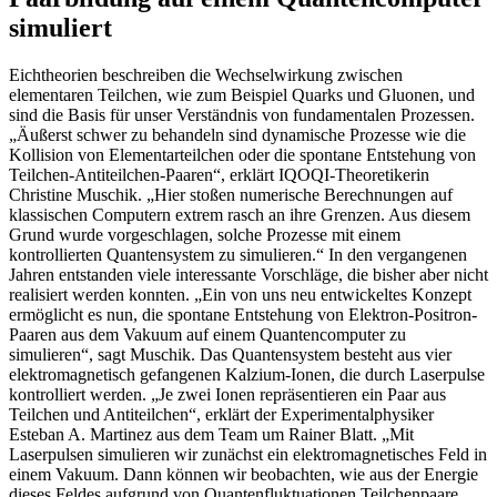
simuliert
Eichtheorien beschreiben die Wechselwirkung zwischen
elementaren Teilchen, wie zum Beispiel Quarks und Gluonen, und
sind die Basis für unser Verständnis von fundamentalen Prozessen.
„Äußerst schwer zu behandeln sind dynamische Prozesse wie die
Kollision von Elementarteilchen oder die spontane Entstehung von
Teilchen-Antiteilchen-Paaren“, erklärt IQOQI-Theoretikerin
Christine Muschik. „Hier stoßen numerische Berechnungen auf
klassischen Computern extrem rasch an ihre Grenzen. Aus diesem
Grund wurde vorgeschlagen, solche Prozesse mit einem
kontrollierten Quantensystem zu simulieren.“ In den vergangenen
Jahren entstanden viele interessante Vorschläge, die bisher aber nicht
realisiert werden konnten. „Ein von uns neu entwickeltes Konzept
ermöglicht es nun, die spontane Entstehung von Elektron-Positron-
Paaren aus dem Vakuum auf einem Quantencomputer zu
simulieren“, sagt Muschik. Das Quantensystem besteht aus vier
elektromagnetisch gefangenen Kalzium-Ionen, die durch Laserpulse
kontrolliert werden. „Je zwei Ionen repräsentieren ein Paar aus
Teilchen und Antiteilchen“, erklärt der Experimentalphysiker
Esteban A. Martinez aus dem Team um Rainer Blatt. „Mit
Laserpulsen simulieren wir zunächst ein elektromagnetisches Feld in
einem Vakuum. Dann können wir beobachten, wie aus der Energie
dieses Feldes aufgrund von Quantenfluktuationen Teilchenpaare