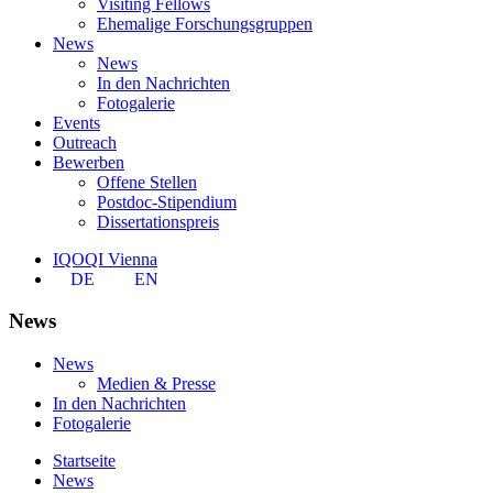
Visiting Fellows
Ehemalige Forschungsgruppen
News
News
In den Nachrichten
Fotogalerie
Events
Outreach
Bewerben
Offene Stellen
Postdoc-Stipendium
Dissertationspreis
IQOQI Vienna
DE
EN
News
News
Medien & Presse
In den Nachrichten
Fotogalerie
Startseite
News