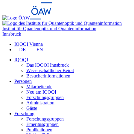
Institut für Quantenoptik und Quanteninformation
Innsbruck
IQOQI Vienna
DE
EN
IQOQI
Das IQOQI Innsbruck
Wissenschaftlicher Beirat
Besucherinformationen
Personen
Mitarbeitende
Neu am IQOQI
Forschungsgruppen
Administration
Gäste
Forschung
Forschungsgruppen
Emeritusgruppen
Publikationen