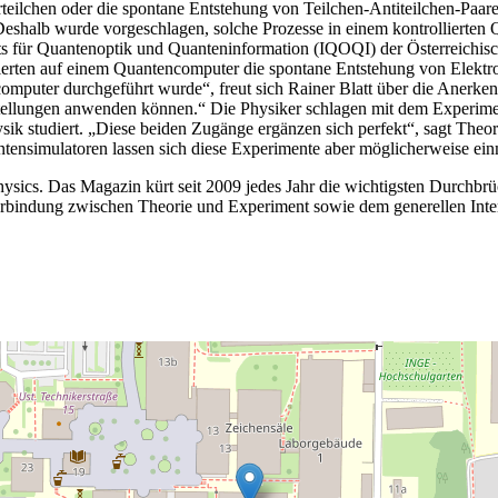
rteilchen oder die spontane Entstehung von Teilchen-Antiteilchen-Paa
shalb wurde vorgeschlagen, solche Prozesse in einem kontrollierten 
tuts für Quantenoptik und Quanteninformation (IQOQI) der Österreichi
lierten auf einem Quantencomputer die spontane Entstehung von Elektr
mputer durchgeführt wurde“, freut sich Rainer Blatt über die Anerken
stellungen anwenden können.“ Die Physiker schlagen mit dem Experime
k studiert. „Diese beiden Zugänge ergänzen sich perfekt“, sagt Theore
tensimulatoren lassen sich diese Experimente aber möglicherweise ein
f Physics. Das Magazin kürt seit 2009 jedes Jahr die wichtigsten Durchbr
erbindung zwischen Theorie und Experiment sowie dem generellen Inter