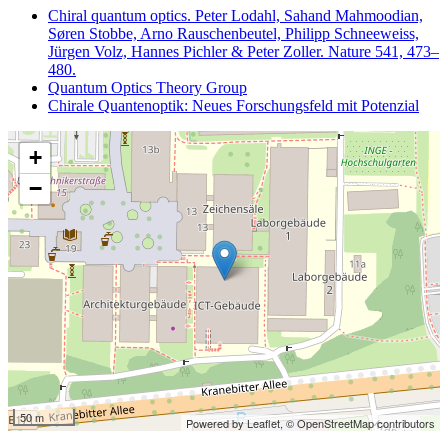
Chiral quantum optics. Peter Lodahl, Sahand Mahmoodian,
Søren Stobbe, Arno Rauschenbeutel, Philipp Schneeweiss,
Jürgen Volz, Hannes Pichler & Peter Zoller. Nature 541, 473–
480.
Quantum Optics Theory Group
Chirale Quantenoptik: Neues Forschungsfeld mit Potenzial
+
−
50 m
Powered by Leaflet,
© OpenStreetMap contributors