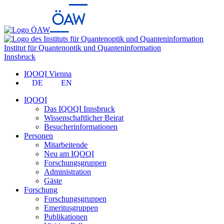
Institut für Quantenoptik und Quanteninformation
Innsbruck
IQOQI Vienna
DE
EN
IQOQI
Das IQOQI Innsbruck
Wissenschaftlicher Beirat
Besucherinformationen
Personen
Mitarbeitende
Neu am IQOQI
Forschungsgruppen
Administration
Gäste
Forschung
Forschungsgruppen
Emeritusgruppen
Publikationen