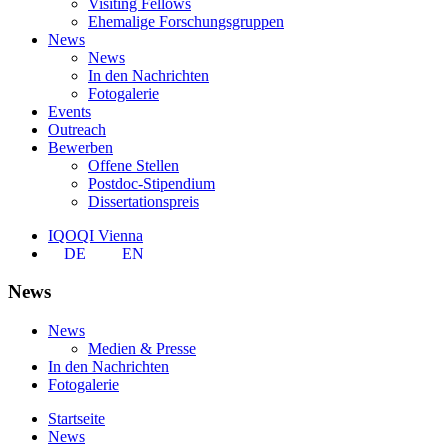
Visiting Fellows
Ehemalige Forschungsgruppen
News
News
In den Nachrichten
Fotogalerie
Events
Outreach
Bewerben
Offene Stellen
Postdoc-Stipendium
Dissertationspreis
IQOQI Vienna
DE
EN
News
News
Medien & Presse
In den Nachrichten
Fotogalerie
Startseite
News