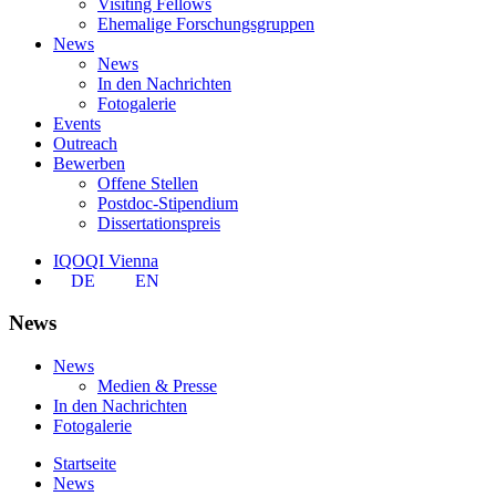
Visiting Fellows
Ehemalige Forschungsgruppen
News
News
In den Nachrichten
Fotogalerie
Events
Outreach
Bewerben
Offene Stellen
Postdoc-Stipendium
Dissertationspreis
IQOQI Vienna
DE
EN
News
News
Medien & Presse
In den Nachrichten
Fotogalerie
Startseite
News