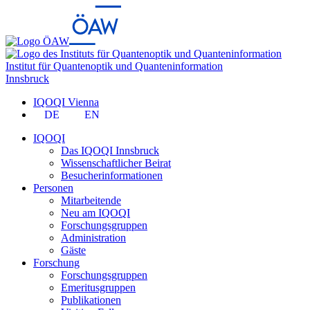
Institut für Quantenoptik und Quanteninformation
Innsbruck
IQOQI Vienna
DE
EN
IQOQI
Das IQOQI Innsbruck
Wissenschaftlicher Beirat
Besucherinformationen
Personen
Mitarbeitende
Neu am IQOQI
Forschungsgruppen
Administration
Gäste
Forschung
Forschungsgruppen
Emeritusgruppen
Publikationen