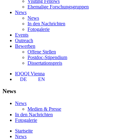
Visiting Fellows
Ehemalige Forschungsgruppen
News
News
In den Nachrichten
Fotogalerie
Events
Outreach
Bewerben
Offene Stellen
Postdoc-Stipendium
Dissertationspreis
IQOQI Vienna
DE
EN
News
News
Medien & Presse
In den Nachrichten
Fotogalerie
Startseite
News