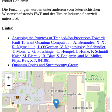
erklärt Benjamin.
Die Forschungen wurden unter anderem vom österreichischen
Wissenschaftsfonds FWF und der Tiroler Industrie finanziell
unterstützt.
Links:
Assessing the Progress of Trapped-Ion Processors Towards
Fault-Tolerant Quantum Computation. A. Bermudez, X. Xu,
R. Nigmatullin, J. O’Gorman, V. Negnevitsky, P. Schindler,
T. Monz, U. G. Poschinger, C. Hempel, J. Home, F. Schmidt-
Kaler, M. Biercuk, R. Blatt, S. Benjamin, and M. Müller.
Phys. Rev. X 7, 041061
Quantum Optics and Spectroscopy Group
+
−