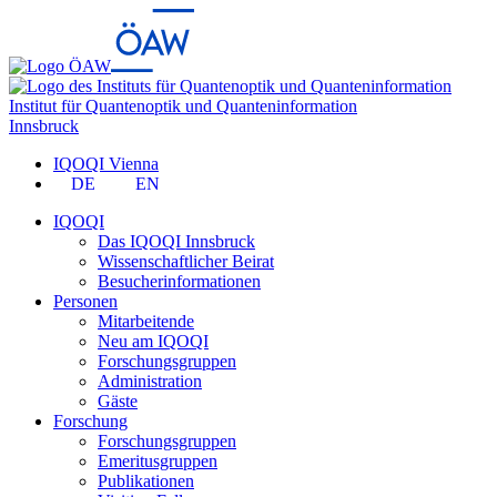
Institut für Quantenoptik und Quanteninformation
Innsbruck
IQOQI Vienna
DE
EN
IQOQI
Das IQOQI Innsbruck
Wissenschaftlicher Beirat
Besucherinformationen
Personen
Mitarbeitende
Neu am IQOQI
Forschungsgruppen
Administration
Gäste
Forschung
Forschungsgruppen
Emeritusgruppen
Publikationen