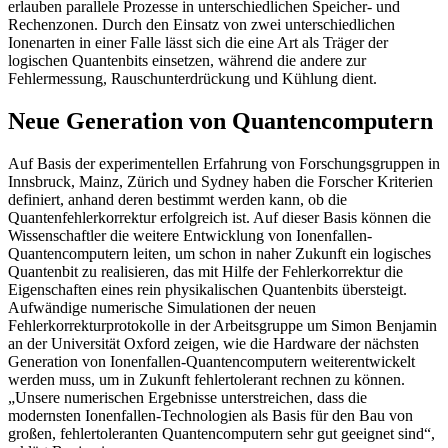
erlauben parallele Prozesse in unterschiedlichen Speicher- und
Rechenzonen. Durch den Einsatz von zwei unterschiedlichen
Ionenarten in einer Falle lässt sich die eine Art als Träger der
logischen Quantenbits einsetzen, während die andere zur
Fehlermessung, Rauschunterdrückung und Kühlung dient.
Neue Generation von Quantencomputern
Auf Basis der experimentellen Erfahrung von Forschungsgruppen in
Innsbruck, Mainz, Zürich und Sydney haben die Forscher Kriterien
definiert, anhand deren bestimmt werden kann, ob die
Quantenfehlerkorrektur erfolgreich ist. Auf dieser Basis können die
Wissenschaftler die weitere Entwicklung von Ionenfallen-
Quantencomputern leiten, um schon in naher Zukunft ein logisches
Quantenbit zu realisieren, das mit Hilfe der Fehlerkorrektur die
Eigenschaften eines rein physikalischen Quantenbits übersteigt.
Aufwändige numerische Simulationen der neuen
Fehlerkorrekturprotokolle in der Arbeitsgruppe um Simon Benjamin
an der Universität Oxford zeigen, wie die Hardware der nächsten
Generation von Ionenfallen-Quantencomputern weiterentwickelt
werden muss, um in Zukunft fehlertolerant rechnen zu können.
„Unsere numerischen Ergebnisse unterstreichen, dass die
modernsten Ionenfallen-Technologien als Basis für den Bau von
großen, fehlertoleranten Quantencomputern sehr gut geeignet sind“,