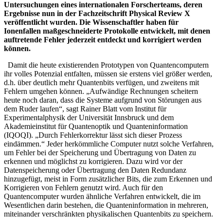
Untersuchungen eines internationalen Forscherteams, deren
Ergebnisse nun in der Fachzeitschrift Physical Review X
veröffentlicht wurden. Die Wissenschaftler haben für
Ionenfallen maßgeschneiderte Protokolle entwickelt, mit denen
auftretende Fehler jederzeit entdeckt und korrigiert werden
können.
Damit die heute existierenden Prototypen von Quantencomputern
ihr volles Potenzial entfalten, müssen sie erstens viel größer werden,
d.h. über deutlich mehr Quantenbits verfügen, und zweitens mit
Fehlern umgehen können. „Aufwändige Rechnungen scheitern
heute noch daran, dass die Systeme aufgrund von Störungen aus
dem Ruder laufen“, sagt Rainer Blatt vom Institut für
Experimentalphysik der Universität Innsbruck und dem
Akademieinstitut für Quantenoptik und Quanteninformation
(IQOQI). „Durch Fehlerkorrektur lässt sich dieser Prozess
eindämmen.“ Jeder herkömmliche Computer nutzt solche Verfahren,
um Fehler bei der Speicherung und Übertragung von Daten zu
erkennen und möglichst zu korrigieren. Dazu wird vor der
Datenspeicherung oder Übertragung den Daten Redundanz
hinzugefügt, meist in Form zusätzlicher Bits, die zum Erkennen und
Korrigieren von Fehlern genutzt wird. Auch für den
Quantencomputer wurden ähnliche Verfahren entwickelt, die im
Wesentlichen darin bestehen, die Quanteninformation in mehreren,
miteinander verschränkten physikalischen Quantenbits zu speichern.