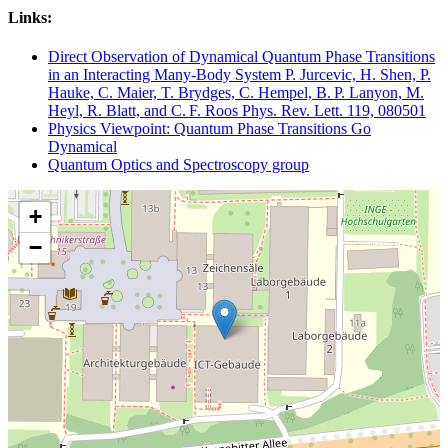
Links:
Direct Observation of Dynamical Quantum Phase Transitions
in an Interacting Many-Body System P. Jurcevic, H. Shen, P.
Hauke, C. Maier, T. Brydges, C. Hempel, B. P. Lanyon, M.
Heyl, R. Blatt, and C. F. Roos Phys. Rev. Lett. 119, 080501
Physics Viewpoint: Quantum Phase Transitions Go
Dynamical
Quantum Optics and Spectroscopy group
+
−