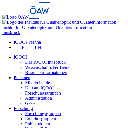
Institut für Quantenoptik und Quanteninformation
Innsbruck
IQOQI Vienna
DE
EN
IQOQI
Das IQOQI Innsbruck
Wissenschaftlicher Beirat
Besucherinformationen
Personen
Mitarbeitende
Neu am IQOQI
Forschungsgruppen
Administration
Gäste
Forschung
Forschungsgruppen
Emeritusgruppen
Publikationen