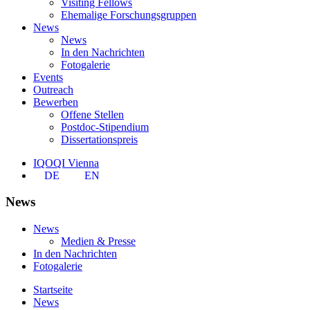
Visiting Fellows
Ehemalige Forschungsgruppen
News
News
In den Nachrichten
Fotogalerie
Events
Outreach
Bewerben
Offene Stellen
Postdoc-Stipendium
Dissertationspreis
IQOQI Vienna
DE
EN
News
News
Medien & Presse
In den Nachrichten
Fotogalerie
Startseite
News