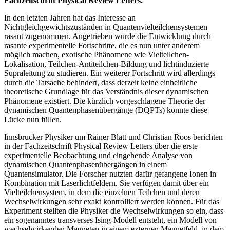
Fachzeitschrift Physical Review Letters.
In den letzten Jahren hat das Interesse an
Nichtgleichgewichtszuständen in Quantenvielteilchensystemen
rasant zugenommen. Angetrieben wurde die Entwicklung durch
rasante experimentelle Fortschritte, die es nun unter anderem
möglich machen, exotische Phänomene wie Vielteilchen-
Lokalisation, Teilchen-Antiteilchen-Bildung und lichtinduzierte
Supraleitung zu studieren. Ein weiterer Fortschritt wird allerdings
durch die Tatsache behindert, dass derzeit keine einheitliche
theoretische Grundlage für das Verständnis dieser dynamischen
Phänomene existiert. Die kürzlich vorgeschlagene Theorie der
dynamischen Quantenphasenübergänge (DQPTs) könnte diese
Lücke nun füllen.
Innsbrucker Physiker um Rainer Blatt und Christian Roos berichten
in der Fachzeitschrift Physical Review Letters über die erste
experimentelle Beobachtung und eingehende Analyse von
dynamischen Quantenphasenübergängen in einem
Quantensimulator. Die Forscher nutzten dafür gefangene Ionen in
Kombination mit Laserlichtfeldern. Sie verfügen damit über ein
Vielteilchensystem, in dem die einzelnen Teilchen und deren
Wechselwirkungen sehr exakt kontrolliert werden können. Für das
Experiment stellten die Physiker die Wechselwirkungen so ein, dass
ein sogenanntes transverses Ising-Modell entsteht, ein Modell von
wechselwirkenden Magneten in einem externen Magnetfeld, in dem