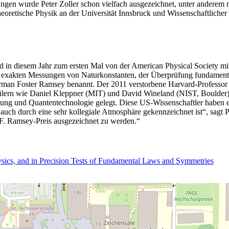
en wurde Peter Zoller schon vielfach ausgezeichnet, unter anderem m
heoretische Physik an der Universität Innsbruck und Wissenschaftliche
d in diesem Jahr zum ersten Mal von der American Physical Society mi
r exakten Messungen von Naturkonstanten, der Überprüfung fundamenta
man Foster Ramsey benannt. Der 2011 verstorbene Harvard-Professor 
ern wie Daniel Kleppner (MIT) und David Wineland (NIST, Boulder) 
chung und Quantentechnologie gelegt. Diese US-Wissenschaftler habe
uch durch eine sehr kollegiale Atmosphäre gekennzeichnet ist“, sagt Pet
F. Ramsey-Preis ausgezeichnet zu werden.“
sics, and in Precision Tests of Fundamental Laws and Symmetries