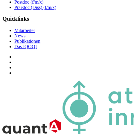
Postdoc (f/m/x)
Praedoc (Diss) (f/m/x)
Quicklinks
Mitarbeiter
News
Publikationen
Das IQOQI