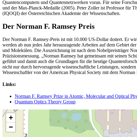
Quantencomputern und Quantennetzwerken voran. Für seine Forschung
und der Max-Planck-Medaille (2005). Peter Zoller ist Professor für T
(IQOQI) der Österreichischen Akademie der Wissenschaften.
Der Norman F. Ramsey Preis
Der Norman F. Ramsey-Preis ist mit 10.000 US-Dollar dotiert. Er wir
werden ab nun jedes Jahr herausragende Arbeiten auf dem Gebiet de
und Molekülen. Die Auszeichnung ist nach dem Nobelpreisträger Nor
Präzisionsmessung. „Norman Ramsey hat gemeinsam mit seinen Schül
geführt und damit auch die Grundlagen für die heutige Quantenfors
nicht nur durch hervorragende wissenschaftliche Leistungen, sondern a
Wissenschaftler von der American Physical Society mit dem Norman 
Links:
Norman F. Ramsey Prize in Atomic, Molecular and Optical Phy
Quantum Optics Theory Group
+
−