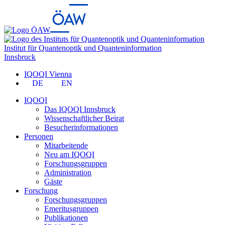
Institut für Quantenoptik und Quanteninformation
Innsbruck
IQOQI Vienna
DE
EN
IQOQI
Das IQOQI Innsbruck
Wissenschaftlicher Beirat
Besucherinformationen
Personen
Mitarbeitende
Neu am IQOQI
Forschungsgruppen
Administration
Gäste
Forschung
Forschungsgruppen
Emeritusgruppen
Publikationen