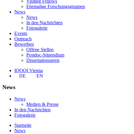
Visiting Fellows
Ehemalige Forschungsgruppen
News
News
In den Nachrichten
Fotogalerie
Events
Outreach
Bewerben
Offene Stellen
Postdoc-Stipendium
Dissertationspreis
IQOQI Vienna
DE
EN
News
News
Medien & Presse
In den Nachrichten
Fotogalerie
Startseite
News