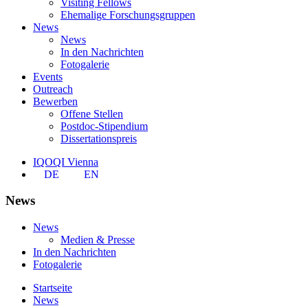
Visiting Fellows
Ehemalige Forschungsgruppen
News
News
In den Nachrichten
Fotogalerie
Events
Outreach
Bewerben
Offene Stellen
Postdoc-Stipendium
Dissertationspreis
IQOQI Vienna
DE
EN
News
News
Medien & Presse
In den Nachrichten
Fotogalerie
Startseite
News