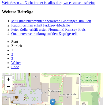
Weiterlesen … Nicht immer ist alles dort, wo es zu sein scheint
Weitere Beiträge …
Mit Quantencomputer chemische Bindungen simuliert
Rudolf Grimm erhält Faddeev-Medaille
Peter Zoller erhält ersten Norman F. Ramsey-Preis
Quantenverschränkung auf den Kopf gestellt
Start
Zurück
1
2
3
Weiter
Ende
+
−