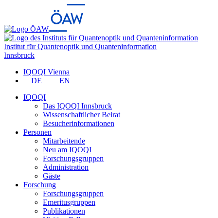
Institut für Quantenoptik und Quanteninformation
Innsbruck
IQOQI Vienna
DE
EN
IQOQI
Das IQOQI Innsbruck
Wissenschaftlicher Beirat
Besucherinformationen
Personen
Mitarbeitende
Neu am IQOQI
Forschungsgruppen
Administration
Gäste
Forschung
Forschungsgruppen
Emeritusgruppen
Publikationen