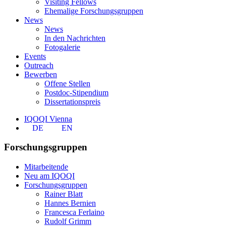
Visiting Fellows
Ehemalige Forschungsgruppen
News
News
In den Nachrichten
Fotogalerie
Events
Outreach
Bewerben
Offene Stellen
Postdoc-Stipendium
Dissertationspreis
IQOQI Vienna
DE
EN
Forschungsgruppen
Mitarbeitende
Neu am IQOQI
Forschungsgruppen
Rainer Blatt
Hannes Bernien
Francesca Ferlaino
Rudolf Grimm