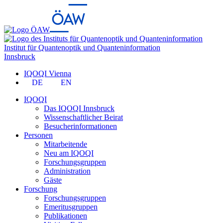
Institut für Quantenoptik und Quanteninformation
Innsbruck
IQOQI Vienna
DE
EN
IQOQI
Das IQOQI Innsbruck
Wissenschaftlicher Beirat
Besucherinformationen
Personen
Mitarbeitende
Neu am IQOQI
Forschungsgruppen
Administration
Gäste
Forschung
Forschungsgruppen
Emeritusgruppen
Publikationen