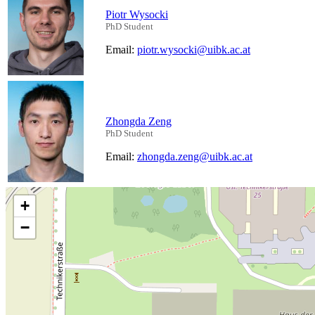
Piotr Wysocki
PhD Student
Email:
piotr.wysocki@uibk.ac.at
Zhongda Zeng
PhD Student
Email:
zhongda.zeng@uibk.ac.at
+
−