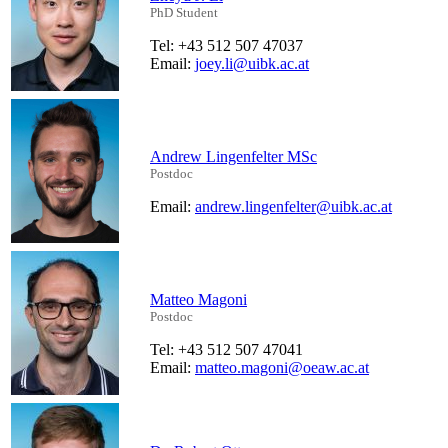
PhD Student
Tel: +43 512 507 47037
Email:
joey.li@uibk.ac.at
Andrew Lingenfelter MSc
Postdoc
Email:
andrew.lingenfelter@uibk.ac.at
Matteo Magoni
Postdoc
Tel: +43 512 507 47041
Email:
matteo.magoni@oeaw.ac.at