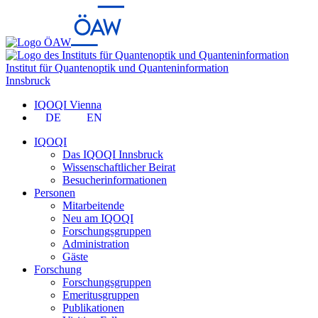
Institut für Quantenoptik und Quanteninformation
Innsbruck
IQOQI Vienna
DE
EN
IQOQI
Das IQOQI Innsbruck
Wissenschaftlicher Beirat
Besucherinformationen
Personen
Mitarbeitende
Neu am IQOQI
Forschungsgruppen
Administration
Gäste
Forschung
Forschungsgruppen
Emeritusgruppen
Publikationen