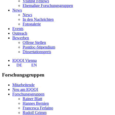
Visiting Fellows
Ehemalige Forschungsgruppen
News
News
In den Nachrichten
Fotogalerie
Events
Outreach
Bewerben
Offene Stellen
Postdoc-Stipendium
Dissertationspreis
IQOQI Vienna
DE
EN
Forschungsgruppen
Mitarbeitende
Neu am IQOQI
Forschungsgruppen
Rainer Blatt
Hannes Bernien
Francesca Ferlaino
Rudolf Grimm