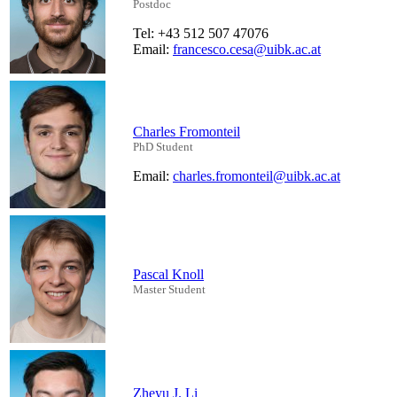
Postdoc
Tel: +43 512 507 47076
Email:
francesco.cesa@uibk.ac.at
Charles Fromonteil
PhD Student
Email:
charles.fromonteil@uibk.ac.at
Pascal Knoll
Master Student
Zheyu J. Li