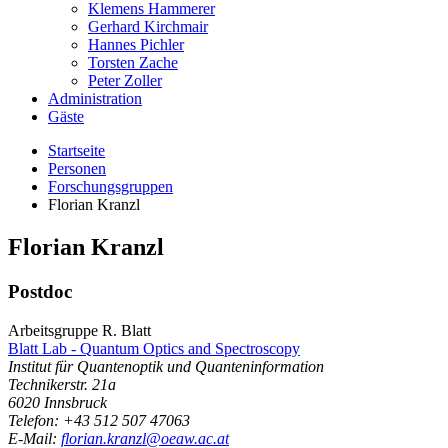
Klemens Hammerer
Gerhard Kirchmair
Hannes Pichler
Torsten Zache
Peter Zoller
Administration
Gäste
Startseite
Personen
Forschungsgruppen
Florian Kranzl
Florian
Kranzl
Postdoc
Arbeitsgruppe R. Blatt
Blatt Lab - Quantum Optics and Spectroscopy
Institut für Quantenoptik und Quanteninformation
Technikerstr. 21a
6020
Innsbruck
Telefon: +43 512 507 47063
E-Mail:
florian.kranzl@oeaw.ac.at