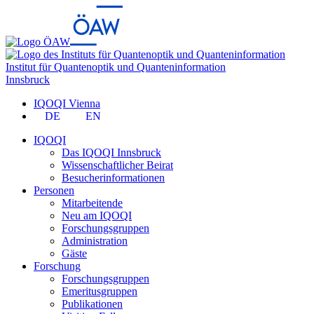
Institut für Quantenoptik und Quanteninformation
Innsbruck
IQOQI Vienna
DE
EN
IQOQI
Das IQOQI Innsbruck
Wissenschaftlicher Beirat
Besucherinformationen
Personen
Mitarbeitende
Neu am IQOQI
Forschungsgruppen
Administration
Gäste
Forschung
Forschungsgruppen
Emeritusgruppen
Publikationen