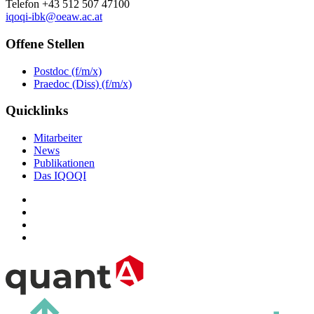
Telefon +43 512 507 47100
iqoqi-ibk@oeaw.ac.at
Offene Stellen
Postdoc (f/m/x)
Praedoc (Diss) (f/m/x)
Quicklinks
Mitarbeiter
News
Publikationen
Das IQOQI