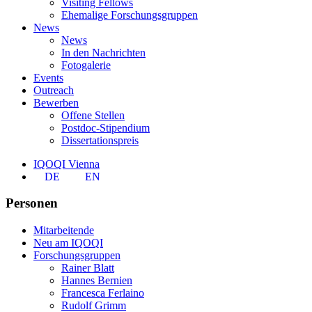
Visiting Fellows
Ehemalige Forschungsgruppen
News
News
In den Nachrichten
Fotogalerie
Events
Outreach
Bewerben
Offene Stellen
Postdoc-Stipendium
Dissertationspreis
IQOQI Vienna
DE
EN
Personen
Mitarbeitende
Neu am IQOQI
Forschungsgruppen
Rainer Blatt
Hannes Bernien
Francesca Ferlaino
Rudolf Grimm