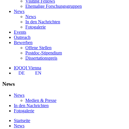
Visiting Fellows
Ehemalige Forschungsgruppen
News
News
In den Nachrichten
Fotogalerie
Events
Outreach
Bewerben
Offene Stellen
Postdoc-Stipendium
Dissertationspreis
IQOQI Vienna
DE
EN
News
News
Medien & Presse
In den Nachrichten
Fotogalerie
Startseite
News