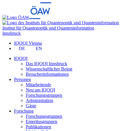
Institut für Quantenoptik und Quanteninformation
Innsbruck
IQOQI Vienna
DE
EN
IQOQI
Das IQOQI Innsbruck
Wissenschaftlicher Beirat
Besucherinformationen
Personen
Mitarbeitende
Neu am IQOQI
Forschungsgruppen
Administration
Gäste
Forschung
Forschungsgruppen
Emeritusgruppen
Publikationen