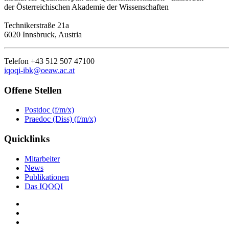
der Österreichischen Akademie der Wissenschaften
Technikerstraße 21a
6020 Innsbruck, Austria
Telefon +43 512 507 47100
iqoqi-ibk@oeaw.ac.at
Offene Stellen
Postdoc (f/m/x)
Praedoc (Diss) (f/m/x)
Quicklinks
Mitarbeiter
News
Publikationen
Das IQOQI