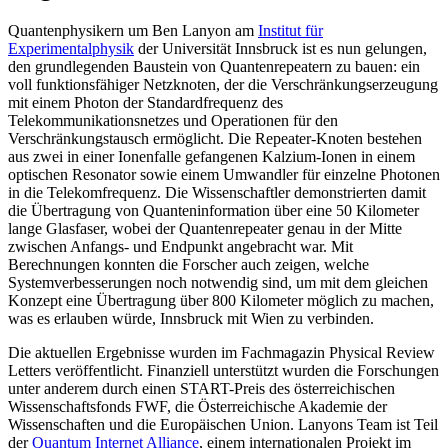
Quantenphysikern um Ben Lanyon am
Institut für
Experimentalphysik
der Universität Innsbruck ist es nun gelungen,
den grundlegenden Baustein von Quantenrepeatern zu bauen: ein
voll funktionsfähiger Netzknoten, der die Verschränkungserzeugung
mit einem Photon der Standardfrequenz des
Telekommunikationsnetzes und Operationen für den
Verschränkungstausch ermöglicht. Die Repeater-Knoten bestehen
aus zwei in einer Ionenfalle gefangenen Kalzium-Ionen in einem
optischen Resonator sowie einem Umwandler für einzelne Photonen
in die Telekomfrequenz. Die Wissenschaftler demonstrierten damit
die Übertragung von Quanteninformation über eine 50 Kilometer
lange Glasfaser, wobei der Quantenrepeater genau in der Mitte
zwischen Anfangs- und Endpunkt angebracht war. Mit
Berechnungen konnten die Forscher auch zeigen, welche
Systemverbesserungen noch notwendig sind, um mit dem gleichen
Konzept eine Übertragung über 800 Kilometer möglich zu machen,
was es erlauben würde, Innsbruck mit Wien zu verbinden.
Die aktuellen Ergebnisse wurden im Fachmagazin Physical Review
Letters veröffentlicht. Finanziell unterstützt wurden die Forschungen
unter anderem durch einen START-Preis des österreichischen
Wissenschaftsfonds FWF, die Österreichische Akademie der
Wissenschaften und die Europäischen Union. Lanyons Team ist Teil
der
Quantum Internet Alliance
, einem internationalen Projekt im