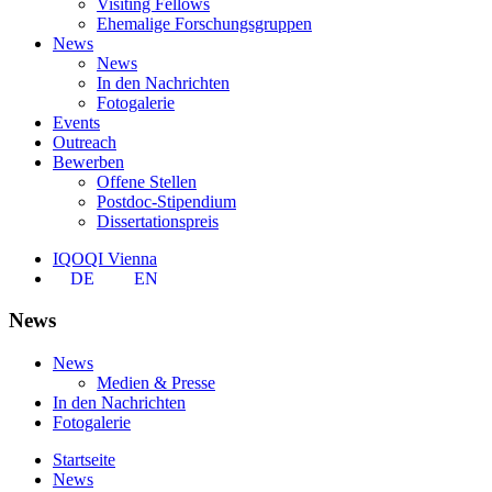
Visiting Fellows
Ehemalige Forschungsgruppen
News
News
In den Nachrichten
Fotogalerie
Events
Outreach
Bewerben
Offene Stellen
Postdoc-Stipendium
Dissertationspreis
IQOQI Vienna
DE
EN
News
News
Medien & Presse
In den Nachrichten
Fotogalerie
Startseite
News