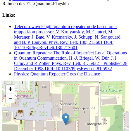
Rahmen des EU-Quantum-Flagship.
Links:
Telecom-wavelength quantum repeater node based on a
trapped-ion processor. V. Krutyanskiy, M. Canteri, M.
Meraner, J. Bate, V. Krcmarsky, J. Schupp, N. Sangouard,
and B. P. Lanyon. Phys. Rev. Lett. 130, 213601 DOI:
10.1103/PhysRevLett.130.213601
Quantum Repeaters: The Role of Imperfect Local Operations
in Quantum Communication. H.-J. Briegel, W. Dür, J. I.
Cirac, and P. Zoller. Phys. Rev. Lett. 81, 5932 – Published 28
December 1998 DOI: 10.1103/PhysRevLett.81.5932
Physics: Quantum Repeater Goes the Distance
+
−