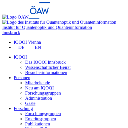
Institut für Quantenoptik und Quanteninformation
Innsbruck
IQOQI Vienna
DE
EN
IQOQI
Das IQOQI Innsbruck
Wissenschaftlicher Beirat
Besucherinformationen
Personen
Mitarbeitende
Neu am IQOQI
Forschungsgruppen
Administration
Gäste
Forschung
Forschungsgruppen
Emeritusgruppen
Publikationen